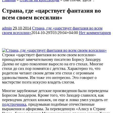
Страна, где «царствует фантазия во
всем своем всесилии»
admin
29.10.2014
Страна, где «царствует фантазия во всем
своем всесилии»
2014-10-29T03:29:04+04:00
Нет комментариев
1316
Строки «царствует фантазия во всем своем всесилии»
принадлежат замечательному писателю Борису Заходеру.
Далеко не одно поколение выросло на его стихах. Многие
стихи до сих пор помнятся с детства. Характерно то, что
родители читают своим детям эти стихи с огромным
удовольствием. Им тоже это
интересно. Это говорит о
мастерстве поэта искусно владеть слогом.
Многие зарубежные детские произведения были переведены
Борисом Заходером. Кроме того, что Заходер славился, как
переводчик детских книжек, он еще и ловко умел уходить от
подстрочника
, придумывая подобные отечественные
выражения и афоризмы. За переведенную «Алису в Стране