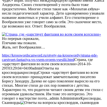
Чудес» Борис получил Международную премию имени Ханса
Андерсена. Своих стихотворений у поэта было тоже
предостаточно. Многие стихи такие как «Мохнатая азбука»
несли педагогический характер. Дети одновременно узнавали
название животных и учили алфавит. Его стихотворение о
Вообразилии уже говорит само за себя. Это сказочное место,
где возможно все. Ответ: Вообразилия.
Но перерыв скрижали,
Плечами мы пожали.
Жаль, нет Воображалии…
https://krosswordscanword.ru/otvety-na-krosswordy/strana-gde-
carstvuet-fantaziya-vo-vsem-svoem-vsesilii.html
Страна, где
«царствует фантазия во всем своем всесилии»
2014-10-
29T03:29:04+04:00
admin
Ответы на
кроссворды
кроссворд
Строки «царствует фантазия во всем
своем всесилии» принадлежат замечательному писателю
Борису Заходеру. Далеко не одно поколение выросло на его
стихах. Многие стихи до сих пор помнятся с детства.
Характерно то, что родители читают своим детям эти стихи с
огромным удовольствием. Им тоже это интересно. Это
говорит о мастерстве поэта...
admin
Administrator
Кроссворды,
Сканворды