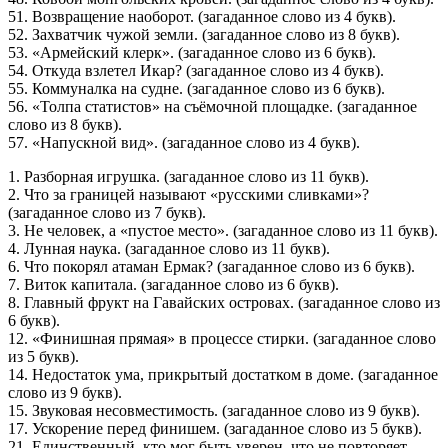
51. Возвращение наоборот. (загаданное слово из 4 букв).
52. Захватчик чужой земли. (загаданное слово из 8 букв).
53. «Армейский клерк». (загаданное слово из 6 букв).
54. Откуда взлетел Икар? (загаданное слово из 4 букв).
55. Коммуналка на судне. (загаданное слово из 6 букв).
56. «Толпа статистов» на съёмочной площадке. (загаданное
слово из 8 букв).
57. «Напускной вид». (загаданное слово из 4 букв).
1. Разборная игрушка. (загаданное слово из 11 букв).
2. Что за границей называют «русскими сливками»?
(загаданное слово из 7 букв).
3. Не человек, а «пустое место». (загаданное слово из 11 букв).
4. Лунная наука. (загаданное слово из 11 букв).
6. Что покорял атаман Ермак? (загаданное слово из 6 букв).
7. Виток капитала. (загаданное слово из 6 букв).
8. Главный фрукт на Гавайских островах. (загаданное слово из
6 букв).
12. «Финишная прямая» в процессе стирки. (загаданное слово
из 5 букв).
14. Недостаток ума, прикрытый достатком в доме. (загаданное
слово из 9 букв).
15. Звуковая несовместимость. (загаданное слово из 9 букв).
17. Ускорение перед финишем. (загаданное слово из 5 букв).
21. Единственный, кто мог быть уверен, что не повторяет