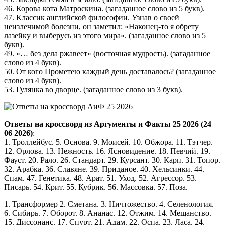
46. Корова кота Матроскина. (загаданное слово из 5 букв).
47. Классик английской философии. Узнав о своей
неизлечимой болезни, он заметил: «Наконец-то я обрету
лазейку и выберусь из этого мира». (загаданное слово из 5
букв).
49. «… без дела ржавеет» (восточная мудрость). (загаданное
слово из 4 букв).
50. От кого Прометею каждый день доставалось? (загаданное
слово из 4 букв).
53. Гулянка во дворце. (загаданное слово из 3 букв).
Ответы на кроссворд из Аргументы и Факты 25 2026 (24
06 2026)
:
1. Троллейбус. 5. Основа. 9. Моисей. 10. Обжора. 11. Тэтчер.
12. Орлова. 13. Нежность. 16. Ясновидение. 18. Певчий. 19.
Фауст. 20. Рало. 26. Стандарт. 29. Курсант. 30. Карп. 31. Топор.
32. Арабка. 36. Славяне. 39. Приданое. 40. Хельсинки. 44.
Спам. 47. Генетика. 48. Арат. 51. Уход. 52. Агрессор. 53.
Писарь. 54. Крит. 55. Кубрик. 56. Массовка. 57. Поза.
1. Трансформер 2. Сметана. 3. Ничтожество. 4. Селенология.
6. Сибирь. 7. Оборот. 8. Ананас. 12. Отжим. 14. Мещанство.
15. Диссонанс. 17. Спурт. 21. Адам. 22. Оспа. 23. Ласа. 24.