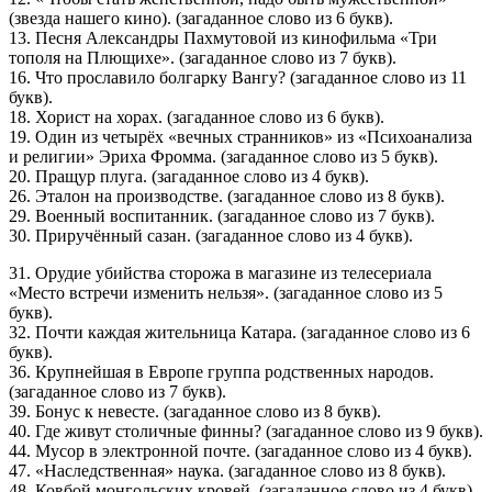
(звезда нашего кино). (загаданное слово из 6 букв).
13. Песня Александры Пахмутовой из кинофильма «Три
тополя на Плющихе». (загаданное слово из 7 букв).
16. Что прославило болгарку Вангу? (загаданное слово из 11
букв).
18. Хорист на хорах. (загаданное слово из 6 букв).
19. Один из четырёх «вечных странников» из «Психоанализа
и религии» Эриха Фромма. (загаданное слово из 5 букв).
20. Пращур плуга. (загаданное слово из 4 букв).
26. Эталон на производстве. (загаданное слово из 8 букв).
29. Военный воспитанник. (загаданное слово из 7 букв).
30. Приручённый сазан. (загаданное слово из 4 букв).
31. Орудие убийства сторожа в магазине из телесериала
«Место встречи изменить нельзя». (загаданное слово из 5
букв).
32. Почти каждая жительница Катара. (загаданное слово из 6
букв).
36. Крупнейшая в Европе группа родственных народов.
(загаданное слово из 7 букв).
39. Бонус к невесте. (загаданное слово из 8 букв).
40. Где живут столичные финны? (загаданное слово из 9 букв).
44. Мусор в электронной почте. (загаданное слово из 4 букв).
47. «Наследственная» наука. (загаданное слово из 8 букв).
48. Ковбой монгольских кровей. (загаданное слово из 4 букв).