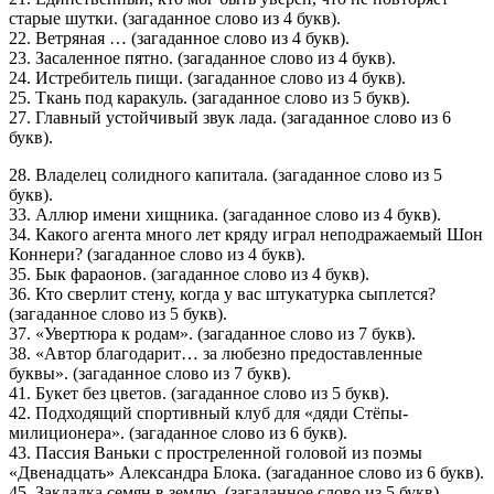
старые шутки. (загаданное слово из 4 букв).
22. Ветряная … (загаданное слово из 4 букв).
23. Засаленное пятно. (загаданное слово из 4 букв).
24. Истребитель пищи. (загаданное слово из 4 букв).
25. Ткань под каракуль. (загаданное слово из 5 букв).
27. Главный устойчивый звук лада. (загаданное слово из 6
букв).
28. Владелец солидного капитала. (загаданное слово из 5
букв).
33. Аллюр имени хищника. (загаданное слово из 4 букв).
34. Какого агента много лет кряду играл неподражаемый Шон
Коннери? (загаданное слово из 4 букв).
35. Бык фараонов. (загаданное слово из 4 букв).
36. Кто сверлит стену, когда у вас штукатурка сыплется?
(загаданное слово из 5 букв).
37. «Увертюра к родам». (загаданное слово из 7 букв).
38. «Автор благодарит… за любезно предоставленные
буквы». (загаданное слово из 7 букв).
41. Букет без цветов. (загаданное слово из 5 букв).
42. Подходящий спортивный клуб для «дяди Стёпы-
милиционера». (загаданное слово из 6 букв).
43. Пассия Ваньки с простреленной головой из поэмы
«Двенадцать» Александра Блока. (загаданное слово из 6 букв).
45. Закладка семян в землю. (загаданное слово из 5 букв).