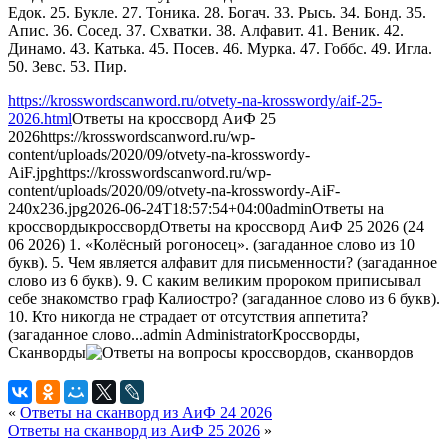
Едок. 25. Букле. 27. Тоника. 28. Богач. 33. Рысь. 34. Бонд. 35.
Апис. 36. Сосед. 37. Схватки. 38. Алфавит. 41. Веник. 42.
Динамо. 43. Катька. 45. Посев. 46. Мурка. 47. Гоббс. 49. Игла.
50. Зевс. 53. Пир.
https://krosswordscanword.ru/otvety-na-krosswordy/aif-25-
2026.html
Ответы на кроссворд АиФ 25
2026
https://krosswordscanword.ru/wp-
content/uploads/2020/09/otvety-na-krosswordy-
AiF.jpg
https://krosswordscanword.ru/wp-
content/uploads/2020/09/otvety-na-krosswordy-AiF-
240x236.jpg
2026-06-24T18:57:54+04:00
admin
Ответы на
кроссворды
кроссворд
Ответы на кроссворд АиФ 25 2026 (24
06 2026) 1. «Колёсный рогоносец». (загаданное слово из 10
букв). 5. Чем является алфавит для письменности? (загаданное
слово из 6 букв). 9. С каким великим пророком приписывал
себе знакомство граф Калиостро? (загаданное слово из 6 букв).
10. Кто никогда не страдает от отсутствия аппетита?
(загаданное слово...
admin
Administrator
Кроссворды,
Сканворды
«
Ответы на сканворд из АиФ 24 2026
Ответы на сканворд из АиФ 25 2026
»