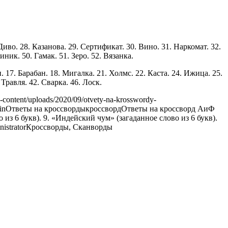
Диво. 28. Казанова. 29. Сертификат. 30. Вино. 31. Наркомат. 32.
иник. 50. Гамак. 51. Зеро. 52. Вязанка.
. 17. Барабан. 18. Мигалка. 21. Холмс. 22. Каста. 24. Ижица. 25.
Травля. 42. Сварка. 46. Лоск.
-content/uploads/2020/09/otvety-na-krosswordy-
in
Ответы на кроссворды
кроссворд
Ответы на кроссворд АиФ
 из 6 букв). 9. «Индейский чум» (загаданное слово из 6 букв).
istrator
Кроссворды, Сканворды