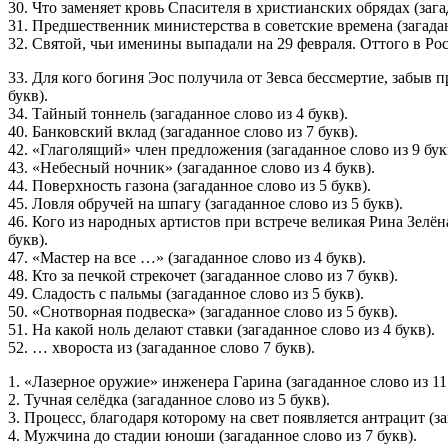
30. Что заменяет кровь Спасителя в христианских обрядах (зага
31. Предшественник министерства в советские времена (загадан
32. Святой, чьи именины выпадали на 29 февраля. Оттого в Рос
33. Для кого богиня Эос получила от Зевса бессмертие, забыв 
букв).
34. Тайный тоннель (загаданное слово из 4 букв).
40. Банковский вклад (загаданное слово из 7 букв).
42. «Глаголящий» член предложения (загаданное слово из 9 бук
43. «Небесный ночник» (загаданное слово из 4 букв).
44. Поверхность газона (загаданное слово из 5 букв).
45. Ловля обручей на шпагу (загаданное слово из 5 букв).
46. Кого из народных артистов при встрече великая Рина Зелён
букв).
47. «Мастер на все …» (загаданное слово из 4 букв).
48. Кто за печкой стрекочет (загаданное слово из 7 букв).
49. Сладость с пальмы (загаданное слово из 5 букв).
50. «Снотворная подвеска» (загаданное слово из 5 букв).
51. На какой ноль делают ставки (загаданное слово из 4 букв).
52. … хвороста из (загаданное слово 7 букв).
1. «Лазерное оружие» инженера Гарина (загаданное слово из 11 
2. Тучная селёдка (загаданное слово из 5 букв).
3. Процесс, благодаря которому на свет появляется антрацит (за
4. Мужчина до стадии юноши (загаданное слово из 7 букв).