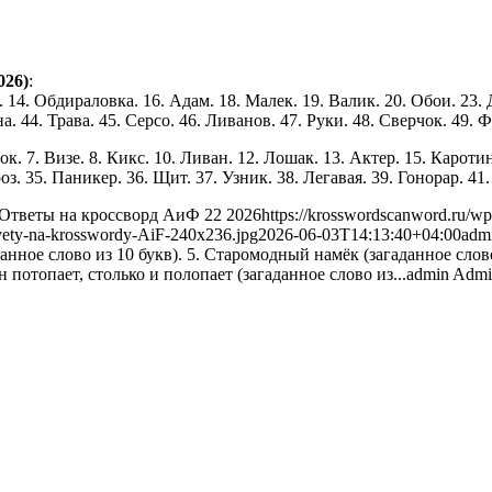
026)
:
 14. Обдираловка. 16. Адам. 18. Малек. 19. Валик. 20. Обои. 23. 
а. 44. Трава. 45. Серсо. 46. Ливанов. 47. Руки. 48. Сверчок. 49. Ф
к. 7. Визе. 8. Кикс. 10. Ливан. 12. Лошак. 13. Актер. 15. Каротин
. 35. Паникер. 36. Щит. 37. Узник. 38. Легавая. 39. Гонорар. 41. 
Ответы на кроссворд АиФ 22 2026
https://krosswordscanword.ru/wp
tvety-na-krosswordy-AiF-240x236.jpg
2026-06-03T14:13:40+04:00
adm
анное слово из 10 букв). 5. Старомодный намёк (загаданное слово
н потопает, столько и полопает (загаданное слово из...
admin
Admin