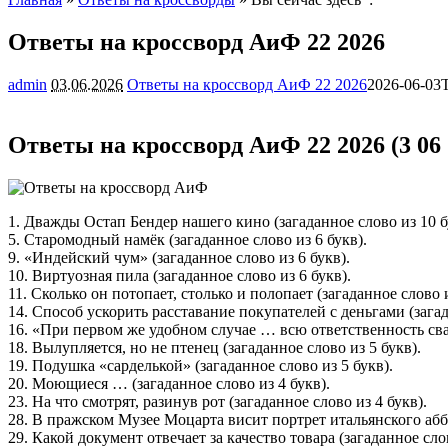
Ответы на кроссворд АиФ 22 2026
admin
03.06.2026
Ответы на кроссворд АиФ 22 2026
2026-06-03
Ответы на кроссворд АиФ 22 2026 (3 06 
1. Дважды Остап Бендер нашего кино (загаданное слово из 10 б
5. Старомодный намёк (загаданное слово из 6 букв).
9. «Индейский чум» (загаданное слово из 6 букв).
10. Виртуозная пила (загаданное слово из 6 букв).
11. Сколько он потопает, столько и полопает (загаданное слово и
14. Способ ускорить расставание покупателей с деньгами (загад
16. «При первом же удобном случае … всю ответственность сва
18. Вылупляется, но не птенец (загаданное слово из 5 букв).
19. Подушка «сарделькой» (загаданное слово из 5 букв).
20. Моющиеся … (загаданное слово из 4 букв).
23. На что смотрят, разинув рот (загаданное слово из 4 букв).
28. В пражском Музее Моцарта висит портрет итальянского аббат
29. Какой документ отвечает за качество товара (загаданное слов