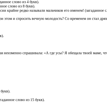
данное слово из 4 букв).
ное слово из 8 букв).
сии крайне редко называли мальчиков его именем! (загаданное сл
при этом и спросить вечную молодость? Со временем он стал дря
в).
ая неизменно спрашивала: «А где усы? Я обещала твоей маме, чт
букв).
гаданное слово из 15 букв).