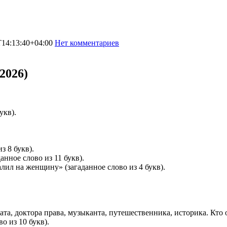
T14:13:40+04:00
Нет комментариев
4778
2026)
укв).
з 8 букв).
анное слово из 11 букв).
лил на женщину» (загаданное слово из 4 букв).
а, доктора права, музыканта, путешественника, историка. Кто он
о из 10 букв).