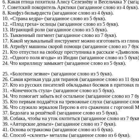
6. Какая птица похитила Алису Селезнёву и Весельчака У (загад
7. Советский покоритель Арктики (загаданное слово из 4 букв).
8. Конфуз бильярдиста (загаданное слово из 4 букв).
10. «Страна кедра» (загаданное слово из 5 букв).
12. «Плод греха» ослицы (загаданное слово из 5 букв).
13. Играющий роли (загаданное слово из 5 букв).
15. Тыквенный пигмент (загаданное слово из 7 букв).
17. Какой музыкальный инструмент можно изготовить из глины, 
18. Атрибут машины скорой помощи (загаданное слово из 7 бук
21. Кто отпустил на свободу преступника в рассказе «Дьяволова
22. «Одного поля ягоды» из Индии (загаданное слово из 5 букв)
24. Что кириллицу замыкает (загаданное слово из 5 букв).
25. «Болотное лезвие» (загаданное слово из 5 букв).
26. Самая крепкая узда для тиранов (загаданное слово из 11 букв
27. Кто из русских писателей обкладывал босяков в притонах п
31. «Конечность стула» (загаданное слово из 5 букв).
34. Что помогает забыть всё остальное (загаданное слово из 7 бу
35. Кто первым поддаётся на тревожные слухи (загаданное слово
36. Что служило зеркалом Персею в его сражении с горгоной Ме
37. Бедолага за решёткой (загаданное слово из 5 букв).
38. Собака, чтобы на уток охотиться (загаданное слово из 7 букв
39. «Авторские деньги» (загаданное слово из 7 букв).
41. Основа остракизма (загаданное слово из 6 букв).
42. Способ «склеить» металлы (загаданное слово из 6 букв).