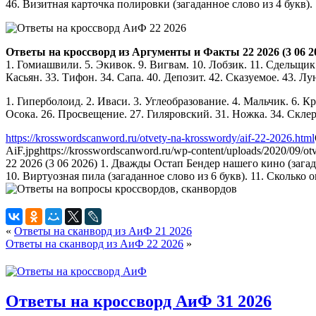
46. Визитная карточка полировки (загаданное слово из 4 букв).
Ответы на кроссворд из Аргументы и Факты 22 2026 (3 06 2
1. Гомиашвили. 5. Экивок. 9. Вигвам. 10. Лобзик. 11. Сдельщик.
Касьян. 33. Тифон. 34. Сапа. 40. Депозит. 42. Сказуемое. 43. Лун
1. Гиперболоид. 2. Иваси. 3. Углеобразование. 4. Мальчик. 6. Кро
Осока. 26. Просвещение. 27. Гиляровский. 31. Ножка. 34. Склероз
https://krosswordscanword.ru/otvety-na-krosswordy/aif-22-2026.html
AiF.jpg
https://krosswordscanword.ru/wp-content/uploads/2020/09/o
22 2026 (3 06 2026) 1. Дважды Остап Бендер нашего кино (загад
10. Виртуозная пила (загаданное слово из 6 букв). 11. Сколько о
«
Ответы на сканворд из АиФ 21 2026
Ответы на сканворд из АиФ 22 2026
»
Ответы на кроссворд АиФ 31 2026