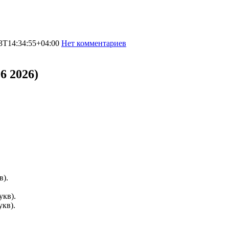
3T14:34:55+04:00
Нет комментариев
2267
6 2026)
в).
укв).
укв).