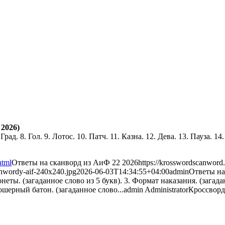
2026)
Град. 8. Гол. 9. Лотос. 10. Патч. 11. Казна. 12. Дева. 13. Пауза. 14
html
Ответы на сканворд из АиФ 22 2026
https://krosswordscanword
anwordy-aif-240x240.jpg
2026-06-03T14:34:55+04:00
admin
Ответы на
монеты. (загаданное слово из 5 букв). 3. Формат наказания. (загада
Кошерный батон. (загаданное слово...
admin
Administrator
Кроссворд