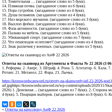
13. Томительная … (загаданное слово из 5 букв).
14. Пляжная почва. (загаданное слово из 6 букв).
15. Пора сугробов. (загаданное слово из 4 букв).
16. Душа пельменя. (загаданное слово из 4 букв).
17. Низ морского звучания. (загаданное слово из 3 букв).
18. Выхлоп фобии. (загаданное слово из 4 букв).
19. Фаза активности. (загаданное слово из 5 букв).
20. Пальма на мебель. (загаданное слово из 5 букв).
21. Убивающий спирт. (загаданное слово из 7 букв).
22. Что пешеходов ослепляет? (загаданное слово из 4 букв).
23. Знак различия у военных. (загаданное слово из 5 букв).
Ответы на сканворд из Аргументы и Факты № 22 2026 (3 06 
1. Реформа. 2. Аверс. 3. Штраф. 4. Рона. 5. Агитатор. 6. Хала. 7. 
Ротанг. 21. Метанол. 22. Фара. 23. Лычка.
https://krosswordscanword.ru/otvety-na-skanwordy/aif-22-2026-god.
aif.jpg
https://krosswordscanword.ru/wp-content/uploads/2020/11/Sk
2026) 1. Денежная ... (загаданное слово из 7 букв). 2. Сторона 
4 букв). 5. Пиарщик выборов. (загаданное слово из 8 букв). 6. 
«
Ответы на кроссворд АиФ 22 2026