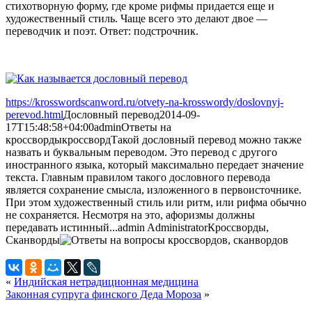
стихотворную форму, где кроме рифмы придается еще и
художественный стиль. Чаще всего это делают двое —
переводчик и поэт. Ответ: подстрочник.
https://krosswordscanword.ru/otvety-na-krosswordy/doslovnyj-
perevod.html
Дословный перевод
2014-09-
17T15:48:58+04:00
admin
Ответы на
кроссворды
кроссворд
Такой дословный перевод можно также
назвать и буквальным переводом. Это перевод с другого
иностранного языка, который максимально передает значение
текста. Главным правилом такого дословного перевода
является сохранение смысла, изложенного в первоисточнике.
При этом художественный стиль или ритм, или рифма обычно
не сохраняется. Несмотря на это, афоризмы должны
передавать истинный...
admin
Administrator
Кроссворды,
Сканворды
«
Индийская нетрадиционная медицина
Законная супруга финского Деда Мороза
»