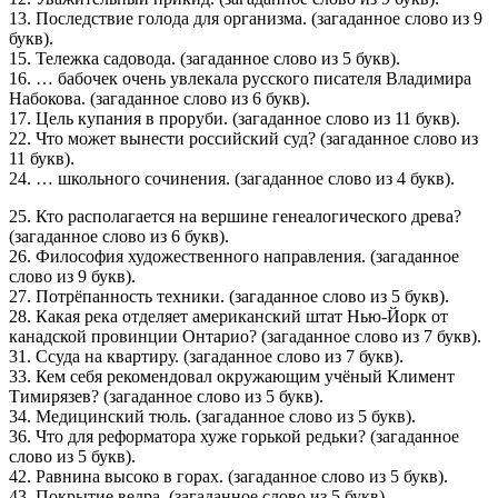
13. Последствие голода для организма. (загаданное слово из 9
букв).
15. Тележка садовода. (загаданное слово из 5 букв).
16. … бабочек очень увлекала русского писателя Владимира
Набокова. (загаданное слово из 6 букв).
17. Цель купания в проруби. (загаданное слово из 11 букв).
22. Что может вынести российский суд? (загаданное слово из
11 букв).
24. … школьного сочинения. (загаданное слово из 4 букв).
25. Кто располагается на вершине генеалогического древа?
(загаданное слово из 6 букв).
26. Философия художественного направления. (загаданное
слово из 9 букв).
27. Потрёпанность техники. (загаданное слово из 5 букв).
28. Какая река отделяет американский штат Нью-Йорк от
канадской провинции Онтарио? (загаданное слово из 7 букв).
31. Ссуда на квартиру. (загаданное слово из 7 букв).
33. Кем себя рекомендовал окружающим учёный Климент
Тимирязев? (загаданное слово из 5 букв).
34. Медицинский тюль. (загаданное слово из 5 букв).
36. Что для реформатора хуже горькой редьки? (загаданное
слово из 5 букв).
42. Равнина высоко в горах. (загаданное слово из 5 букв).
43. Покрытие ведра. (загаданное слово из 5 букв).