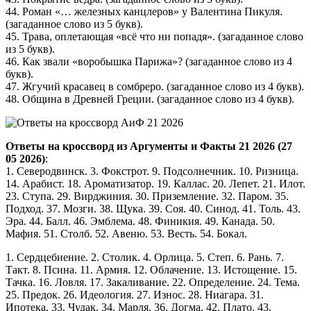
44. Роман «… железных канцлеров» у Валентина Пикуля.
(загаданное слово из 5 букв).
45. Трава, оплетающая «всё что ни попадя». (загаданное слово
из 5 букв).
46. Как звали «воробышка Парижа»? (загаданное слово из 4
букв).
47. Жгучий красавец в сомбреро. (загаданное слово из 4 букв).
48. Община в Древней Греции. (загаданное слово из 4 букв).
Ответы на кроссворд из Аргументы и Факты 21 2026 (27
05 2026)
:
1. Северодвинск. 3. Фокстрот. 9. Подсолнечник. 10. Ризница.
14. Арабист. 18. Ароматизатор. 19. Каллас. 20. Лепет. 21. Илот.
23. Ступа. 29. Вирджиния. 30. Приземление. 32. Паром. 35.
Подход. 37. Мозги. 38. Щука. 39. Соя. 40. Синод. 41. Толь. 43.
Эра. 44. Балл. 46. Эмблема. 48. Финикия. 49. Канада. 50.
Мафия. 51. Столб. 52. Авеню. 53. Весть. 54. Бокал.
1. Сердцебиение. 2. Столик. 4. Орлица. 5. Степ. 6. Рань. 7.
Такт. 8. Псина. 11. Армия. 12. Облачение. 13. Истощение. 15.
Тачка. 16. Ловля. 17. Закаливание. 22. Определение. 24. Тема.
25. Предок. 26. Идеология. 27. Износ. 28. Ниагара. 31.
Ипотека. 33. Чудак. 34. Марля. 36. Догма. 42. Плато. 43.