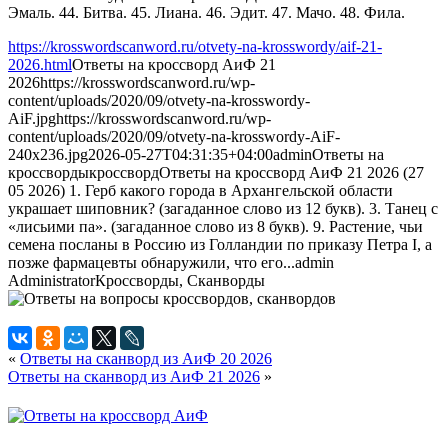
Эмаль. 44. Битва. 45. Лиана. 46. Эдит. 47. Мачо. 48. Фила.
https://krosswordscanword.ru/otvety-na-krosswordy/aif-21-
2026.html
Ответы на кроссворд АиФ 21
2026
https://krosswordscanword.ru/wp-
content/uploads/2020/09/otvety-na-krosswordy-
AiF.jpg
https://krosswordscanword.ru/wp-
content/uploads/2020/09/otvety-na-krosswordy-AiF-
240x236.jpg
2026-05-27T04:31:35+04:00
admin
Ответы на
кроссворды
кроссворд
Ответы на кроссворд АиФ 21 2026 (27
05 2026) 1. Герб какого города в Архангельской области
украшает шиповник? (загаданное слово из 12 букв). 3. Танец с
«лисьими па». (загаданное слово из 8 букв). 9. Растение, чьи
семена посланы в Россию из Голландии по приказу Петра I, а
позже фармацевты обнаружили, что его...
admin
Administrator
Кроссворды, Сканворды
«
Ответы на сканворд из АиФ 20 2026
Ответы на сканворд из АиФ 21 2026
»