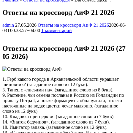
Ответы на кроссворд АиФ 21 2026
admin
27.05.2026
Ответы на кроссворд АиФ 21 2026
2026-06-
03T00:33:57+04:00
1 комментарий
5315
Ответы на кроссворд АиФ 21 2026 (27
05 2026)
1. Герб какого города в Архангельской области украшает
шиповник? (загаданное слово из 12 букв).
3. Танец с «лисьими па». (загаданное слово из 8 букв).
9. Растение, чьи семена посланы в Россию из Голландии по
приказу Петра I, а позже фармацевты обнаружили, что его
настоянные на водке цветки лечат малярию. (загаданное
слово из 12 букв).
10. Кладовка при церкви. (загаданное слово из 7 букв).
14. «Знаток бедуинов». (загаданное слово из 7 букв).
18. Имитатор запаха. (загаданное слово из 12 букв).
19. «Служение искусству тяжёлый труд. И в начале, и в