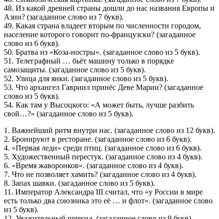
48. Из какой древней страны дошли до нас названия Европы и
Азии? (загаданное слово из 7 букв).
49. Какая страна владеет вторым по численности городом,
население которого говорит по-французски? (загаданное
слово из 6 букв).
50. Братва из «Коза-ностры». (загаданное слово из 5 букв).
51. Телеграфный … бьёт машину только в порядке
самозащиты. (загаданное слово из 5 букв).
52. Улица для янки. (загаданное слово из 5 букв).
53. Что архангел Гавриил принёс Деве Марии? (загаданное
слово из 5 букв).
54. Как там у Высоцкого: «А может быть, лучше разбить
свой…?» (загаданное слово из 5 букв).
1. Важнейший ритм внутри нас. (загаданное слово из 12 букв).
2. Бронируют в ресторане. (загаданное слово из 6 букв).
4. «Первая леди» среди птиц. (загаданное слово из 6 букв).
5. Художественный перестук. (загаданное слово из 4 букв).
6. «Время жаворонков». (загаданное слово из 4 букв).
7. Что не позволяет хамить? (загаданное слово из 4 букв).
8. Запах шавки. (загаданное слово из 5 букв).
11. Император Александра III считал, что «у России в мире
есть только два союзника это её … и флот». (загаданное слово
из 5 букв).
12. Уважительный прикид. (загаданное слово из 9 букв).