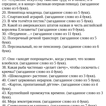
середине, и в конце» (великая оперная певица). (загаданное
слово из 6 букв).
20. Невнятица младенца. (загаданное слово из 5 букв).
21. Спартанский аграрий. (загаданное слово из 4 букв).
23. В чём толчётся пестик? (загаданное слово из 5 букв).
29. Какой из американских штатов назван в честь английской
королевы Елизаветы? (загаданное слово из 9 букв).
30. «Неудачное…» (загаданное слово из 11 букв).
32. Поперечный речной транспорт. (загаданное слово из 5
букв).
35. Персональный, но не пенсионер. (загаданное слово из 6
букв).
37. Они «заходят попрощаться», когда узнают, что хозяин
влюбился. (загаданное слово из 5 букв).
38. Какая рыба частенько «делает свечу», чтобы соскочить с
крючка? (загаданное слово из 4 букв).
39. «Шоколадное» растение. (загаданное слово из 3 букв).
40. Совет церковных иерархов. (загаданное слово из 5 букв).
41. «Картон, пропитанный дёгтем». (загаданное слово из 4
букв).
43. Крупнейший промежуток времени. (загаданное слово из 3
букв).
44. Мера землетрясения. (загаданное слово из 4 букв).
46. Символическая картинка. (загаданное слово из 7 букв).