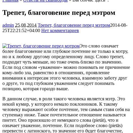
Трепет, благоговение перед мэтром
admin
25.08.2014
Трепет, благоговение перед мэтром
2014-08-
25T22:21:52+04:00
Нет комментариев
4770
Это слово означает
более благоговение или глубокое почтение не только к мэтру,
но и к любому другому определенному лицу. Слово трепет,
подходит чуть меньше, но тоже очень близко по значению.
Если под словом «уважение» можно понимать не причинение
кому-либо зла, равенство в отношениях, проявление
внимания к интересам
этого человека, взаимную заботу друг
о друге, то под глубоким уважением следует понимать
позицию, которая гораздо выше.
В данном случае, в роли такого человека является мэтр. Это
некий кумир, у которого немало поклонников. К такому
человеку выражают особое почтение, тем самым ставя себя на
ступеньку ниже. Такое почтительное отношение называется
пиетет. Оно произошло от немецкого слова (pietät), что и
означает уважение, почтение. Если подобное слово (pietās)
перевести с латинского, то значение его будет благочестие,