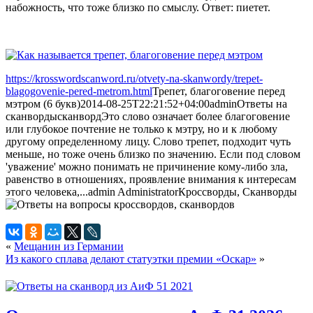
набожность, что тоже близко по смыслу. Ответ: пиетет.
https://krosswordscanword.ru/otvety-na-skanwordy/trepet-
blagogovenie-pered-metrom.html
Трепет, благоговение перед
мэтром (6 букв)
2014-08-25T22:21:52+04:00
admin
Ответы на
сканворды
сканворд
Это слово означает более благоговение
или глубокое почтение не только к мэтру, но и к любому
другому определенному лицу. Слово трепет, подходит чуть
меньше, но тоже очень близко по значению. Если под словом
'уважение' можно понимать не причинение кому-либо зла,
равенство в отношениях, проявление внимания к интересам
этого человека,...
admin
Administrator
Кроссворды, Сканворды
«
Мещанин из Германии
Из какого сплава делают статуэтки премии «Оскар»
»