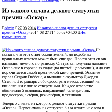
Из какого сплава делают статуэтки
премии «Оскар»
admin
27.08.2014
Из какого сплава делают статуэтки
премии «Оскар»
2014-08-27T14:56:02+04:00
Нет
комментариев
2912
Не
сказать, что этот ответ сомнительный, но подобных
правильных ответов может быть еще два. Просто этот сплав
называют немного по-разному. Статуэтка получила название
Оскар еще в сороковых годах (на шестой церемонии), и до сих
пор считается самой престижной кинопремией. Эскиз ее
сделал Седрик Гиббонс, а
выполнил скульптор Джордж
Стэнли. Это рыцарь с обоюдоострым мечом, стоящий на
кинопленки с пятью отверстиями. Каждое отверстие
обозначало 5 основных направлений: сценаристов,
продюсеров, актёров, режиссёров, и техников.
Теперь о сплаве, из которого делают статуэтки премии
«Оскар». Первоначальная статуэтка была отлита из олова и