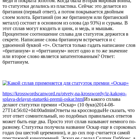
меди и покрыта золотом. Когда была Вторая мировая война,
то статуэтки делались из пластика. Сейчас это делается из
британия (первый ответ), а потом покрывается двойным
слоем золота. Британий (он же британиум или британский
металл) состоит в основном из олова (до 93%) и сурьмы. В
этот сплав могут входить и цинк, и медь, и мышьяк.
Процентное соотношение сплава для статуэток держится в
секрете. Написание слова британиум встречается и с
удвоенной буквой «т». Остается только гадать написание слов
«британиум» и «бриттаниум» несет одно и то же значение
или второе слово является запатентованным? Ответ:
бриттаниум.
https://krosswordscanword.ru/otvety-na-krosswordy/iz-kakogo-
splava-delayut-statuetki-premii-oskar.html
Из какого сплава
делают статуэтки премии «Оскар» (10 букв)
2014-08-
27T14:56:02+04:00
admin
Ответы на кроссворды
Не сказать, что
этот ответ сомнительный, но подобных правильных ответов
может быть еще два. Просто этот сплав называют немного по-
разному. Статуэтка получила название Оскар еще в сороковых
годах (на шестой церемонии), и до сих пор считается самой
престижной кинопремией. Эскиз ее сделал Седрик Гиббонс, а