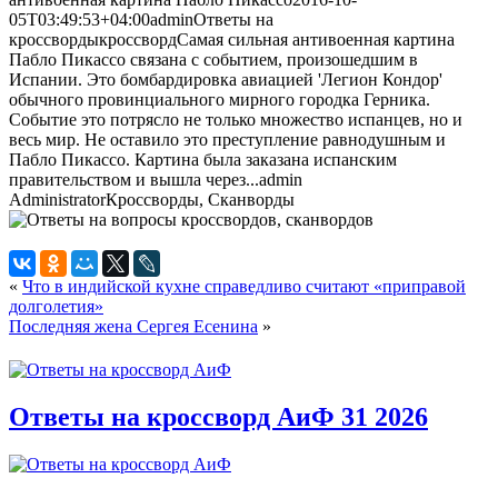
05T03:49:53+04:00
admin
Ответы на
кроссворды
кроссворд
Самая сильная антивоенная картина
Пабло Пикассо связана с событием, произошедшим в
Испании. Это бомбардировка авиацией 'Легион Кондор'
обычного провинциального мирного городка Герника.
Событие это потрясло не только множество испанцев, но и
весь мир. Не оставило это преступление равнодушным и
Пабло Пикассо. Картина была заказана испанским
правительством и вышла через...
admin
Administrator
Кроссворды, Сканворды
«
Что в индийской кухне справедливо считают «приправой
долголетия»
Последняя жена Сергея Есенина
»
Ответы на кроссворд АиФ 31 2026