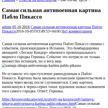
Самая сильная антивоенная картина
Пабло Пикассо
admin
05.10.2016
Самая сильная антивоенная картина Пабло
Пикассо
2016-10-05T03:49:53+04:00
Нет комментариев
2097
Самая сильная антивоенная картина Пабло Пикассо связана с
событием, произошедшим в Испании. Это бомбардировка
авиацией «Легион Кондор» обычного провинциального
мирного городка Герника. Событие это потрясло не только
множество испанцев, но и весь мир.
Не оставило это преступление равнодушным и Пабло
Пикассо. Картина была заказана испанским правительством и
вышла через месяц после случившегося. Саму картину,
написанную в черно-серых тонах художник назвал названием
того самого городка. Ответ: Герника.
https://krosswordscanword.ru/otvety-na-krosswordy/samaya-
silnaya-antivoennaya-kartina-pablo-pikasso.html
Самая сильная
антивоенная картина Пабло Пикассо
2016-10-