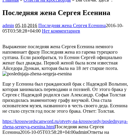
Последняя жена Сергея Есенина
admin
05.10.2016
Последняя жена Сергея Есенина
2016-10-
05T03:58:28+04:00
Нет комментариев
2129
Выражение последняя жена Сергея Есенина немного
напоминает фразу Последняя жена из гарема турецкого
султана. Если разобраться, то Есенин Сергей официально
женат был дважды. Первой женой была всем известная
Айседора Дункан, которая была на 18 лет старше поэта.
Еще у Есенина был гражданский брак с Надеждой Вольпин,
которая занималась переводами и поэзией. От этого брака у
Сергея с Надеждой родился сын Александр. Софья Толстая
приходилась знаменитому графу внучкой. Она стала
основателем музея, названного в честь своего деда. Есенина
не стало спустя год после этого брака. Ответ: Толстая.
https://krosswordscanword.ru/otvety-na-krosswordy/poslednyaya-
zhena-sergeya-esenina.html
Последняя жена Сергея
Есенина
2016-10-05T03:58:28+04:00
admin
Ответы на