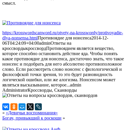
смысл.
https://krosswordscanword.ru/otvety-na-krosswordy/protivoyadie-
dlya-nonsensa.html
Противоядие для нонсенса
2014-12-
06T04:24:09+04:00
admin
Ответы на
кроссворды
кроссворд
Противоядием является вещество,
которое способно остановить действие яда. Чтобы понять
какое противоядие для нонсенса, достаточно знать, что такое
нонсенс и подобрать для него абсолютно противоположное
слово. Если рассмотреть слово нонсенс с филологической и
философской точки зрения, то это будет разновидность
логической ошибки, или же алогизма. Нонсенсом может
являться высказывание, которое...
admin
Administrator
Кроссворды, Сканворды
«
«Девичьи воспоминания»
Богач, привыкший к роскоши
»