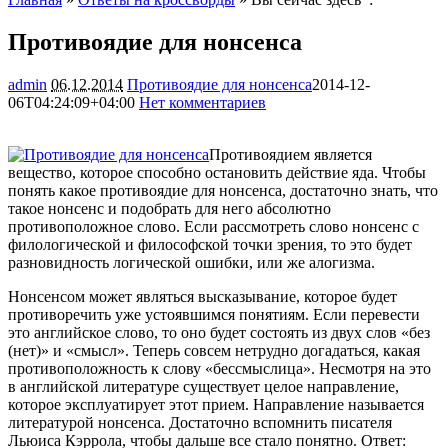
Противоядие для нонсенса
admin
06.12.2014
Противоядие для нонсенса
2014-12-
06T04:24:09+04:00
Нет комментариев
1366
Противоядием является
вещество, которое способно остановить действие яда. Чтобы
понять какое противоядие для нонсенса, достаточно знать, что
такое нонсенс и подобрать для него абсолютно
противоположное слово. Если рассмотреть слово нонсенс с
филологической и философской точки зрения, то это будет
разновидность
логической ошибки, или же алогизма.
Нонсенсом может являться высказывание, которое будет
противоречить уже устоявшимся понятиям. Если перевести
это английское слово, то оно будет состоять из двух слов «без
(нет)» и «смысл». Теперь совсем нетрудно догадаться, какая
противоположность к слову «бессмыслица». Несмотря на это
в английской литературе существует целое направление,
которое эксплуатирует этот прием. Направление называется
литературой нонсенса. Достаточно вспомнить писателя
Льюиса Кэррола, чтобы дальше все стало понятно. Ответ: