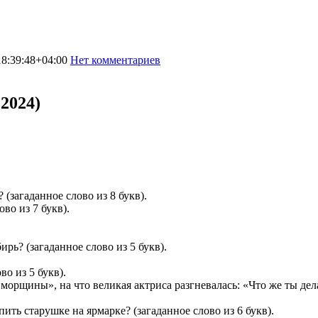
8:39:48+04:00
Нет комментариев
2953
2024)
(загаданное слово из 8 букв).
во из 7 букв).
рь? (загаданное слово из 5 букв).
во из 5 букв).
морщины», на что великая актриса разгневалась: «Что же ты дела
ть старушке на ярмарке? (загаданное слово из 6 букв).