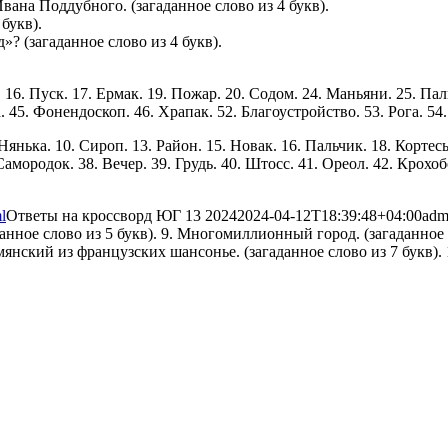
ана Поддубного. (загаданное слово из 4 букв).
букв).
? (загаданное слово из 4 букв).
 16. Пуск. 17. Ермак. 19. Пожар. 20. Содом. 24. Маньяни. 25. Паль
а. 45. Фонендоскоп. 46. Храпак. 52. Благоустройство. 53. Рога. 5
. Нянька. 10. Сироп. 13. Район. 15. Новак. 16. Пальчик. 18. Корт
амородок. 38. Вечер. 39. Грудь. 40. Штосс. 41. Ореол. 42. Крохобо
l
Ответы на кроссворд ЮГ 13 2024
2024-04-12T18:39:48+04:00
adm
данное слово из 5 букв). 9. Многомиллионный город. (загаданное
мянский из французских шансонье. (загаданное слово из 7 букв). 1