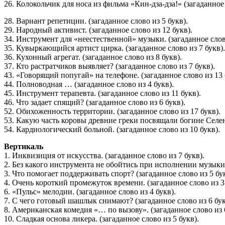
26. Колокольчик для носа из фильма «Кин-дза-дза!» (загаданное 
28. Вариант репетиции. (загаданное слово из 5 букв).
29. Народный активист. (загаданное слово из 12 букв).
34. Инструмент для «неестественной» музыки. (загаданное слово
35. Кувыркающийся артист цирка. (загаданное слово из 7 букв).
36. Кухонный агрегат. (загаданное слово из 8 букв).
37. Кто растратчиков выявляет? (загаданное слово из 7 букв).
43. «Говорящий попугай» на телефоне. (загаданное слово из 13 
44. Полноводная … (загаданное слово из 4 букв).
45. Инструмент терапевта. (загаданное слово из 11 букв).
46. Что задает спящий? (загаданное слово из 6 букв).
52. Обихоженность территории. (загаданное слово из 17 букв).
53. Какую часть коровы древние греки посвящали богине Селене
54. Кардиологический больной. (загаданное слово из 10 букв).
Вертикаль
1. Инквизиция от искусства. (загаданное слово из 7 букв).
2. Без какого инструмента не обойтись при исполнении музыки 
3. Что помогает поддерживать спорт? (загаданное слово из 5 бук
4. Очень короткий промежуток времени. (загаданное слово из 3 
6. «Пульс» мелодии. (загаданное слово из 4 букв).
7. С чего готовый шашлык снимают? (загаданное слово из 6 бук
8. Американская комедия «… по вызову». (загаданное слово из 6
10. Сладкая основа ликера. (загаданное слово из 5 букв).