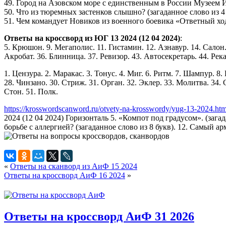
49. Город на Азовском море с единственным в России Музеем Ив
50. Что из тюремных застенков слышно? (загаданное слово из 4 
51. Чем командует Новиков из военного боевика «Ответный ход»
Ответы на кроссворд из ЮГ 13 2024 (12 04 2024)
:
5. Крюшон. 9. Мегаполис. 11. Гистамин. 12. Азнавур. 14. Салон.
Акробат. 36. Блинница. 37. Ревизор. 43. Автосекретарь. 44. Рек
1. Цензура. 2. Маракас. 3. Тонус. 4. Миг. 6. Ритм. 7. Шампур. 8
28. Чинзано. 30. Стриж. 31. Орган. 32. Эклер. 33. Молитва. 34. С
Стон. 51. Полк.
https://krosswordscanword.ru/otvety-na-krosswordy/yug-13-2024.htm
2024 (12 04 2024) Горизонталь 5. «Компот под градусом». (зага
борьбе с аллергией? (загаданное слово из 8 букв). 12. Самый ар
«
Ответы на сканворд из АиФ 15 2024
Ответы на кроссворд АиФ 16 2024
»
Ответы на кроссворд АиФ 31 2026