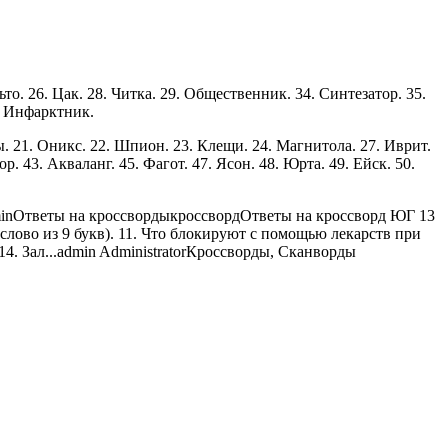
то. 26. Цак. 28. Читка. 29. Общественник. 34. Синтезатор. 35.
4. Инфарктник.
есы. 21. Оникс. 22. Шпион. 23. Клещи. 24. Магнитола. 27. Иврит.
р. 43. Акваланг. 45. Фагот. 47. Ясон. 48. Юрта. 49. Ейск. 50.
in
Ответы на кроссворды
кроссворд
Ответы на кроссворд ЮГ 13
 слово из 9 букв). 11. Что блокируют с помощью лекарств при
4. Зал...
admin
Administrator
Кроссворды, Сканворды