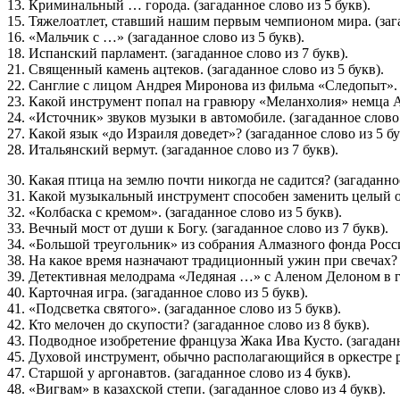
13. Криминальный … города. (загаданное слово из 5 букв).
15. Тяжелоатлет, ставший нашим первым чемпионом мира. (зага
16. «Мальчик с …» (загаданное слово из 5 букв).
18. Испанский парламент. (загаданное слово из 7 букв).
21. Священный камень ацтеков. (загаданное слово из 5 букв).
22. Санглие с лицом Андрея Миронова из фильма «Следопыт». (
23. Какой инструмент попал на гравюру «Меланхолия» немца Ал
24. «Источник» звуков музыки в автомобиле. (загаданное слово 
27. Какой язык «до Израиля доведет»? (загаданное слово из 5 бу
28. Итальянский вермут. (загаданное слово из 7 букв).
30. Какая птица на землю почти никогда не садится? (загаданное
31. Какой музыкальный инструмент способен заменить целый орк
32. «Колбаска с кремом». (загаданное слово из 5 букв).
33. Вечный мост от души к Богу. (загаданное слово из 7 букв).
34. «Большой треугольник» из собрания Алмазного фонда России
38. На какое время назначают традиционный ужин при свечах? (
39. Детективная мелодрама «Ледяная …» с Аленом Делоном в гла
40. Карточная игра. (загаданное слово из 5 букв).
41. «Подсветка святого». (загаданное слово из 5 букв).
42. Кто мелочен до скупости? (загаданное слово из 8 букв).
43. Подводное изобретение француза Жака Ива Кусто. (загаданн
45. Духовой инструмент, обычно располагающийся в оркестре ря
47. Старшой у аргонавтов. (загаданное слово из 4 букв).
48. «Вигвам» в казахской степи. (загаданное слово из 4 букв).