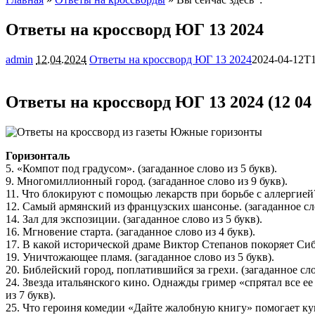
Ответы на кроссворд ЮГ 13 2024
admin
12.04.2024
Ответы на кроссворд ЮГ 13 2024
2024-04-12T1
Ответы на кроссворд ЮГ 13 2024 (12 04 
Горизонталь
5. «Компот под градусом». (загаданное слово из 5 букв).
9. Многомиллионный город. (загаданное слово из 9 букв).
11. Что блокируют с помощью лекарств при борьбе с аллергией? 
12. Самый армянский из французских шансонье. (загаданное сло
14. Зал для экспозиции. (загаданное слово из 5 букв).
16. Мгновение старта. (загаданное слово из 4 букв).
17. В какой исторической драме Виктор Степанов покоряет Сиби
19. Уничтожающее пламя. (загаданное слово из 5 букв).
20. Библейский город, поплатившийся за грехи. (загаданное сло
24. Звезда итальянского кино. Однажды гример «спрятал все ее 
из 7 букв).
25. Что героиня комедии «Дайте жалобную книгу» помогает купи