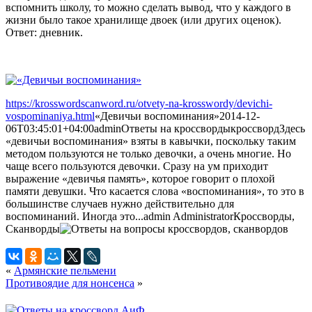
вспомнить школу, то можно сделать вывод, что у каждого в
жизни было такое хранилище двоек (или других оценок).
Ответ: дневник.
https://krosswordscanword.ru/otvety-na-krosswordy/devichi-
vospominaniya.html
«Девичьи воспоминания»
2014-12-
06T03:45:01+04:00
admin
Ответы на кроссворды
кроссворд
Здесь
«девичьи воспоминания» взяты в кавычки, поскольку таким
методом пользуются не только девочки, а очень многие. Но
чаще всего пользуются девочки. Сразу на ум приходит
выражение «девичья память», которое говорит о плохой
памяти девушки. Что касается слова «воспоминания», то это в
большинстве случаев нужно действительно для
воспоминаний. Иногда это...
admin
Administrator
Кроссворды,
Сканворды
«
Армянские пельмени
Противоядие для нонсенса
»