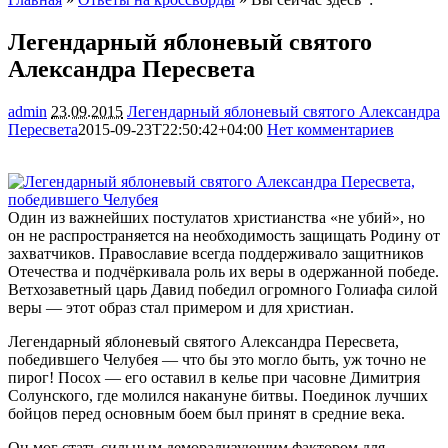
Легендарный яблоневый святого
Александра Пересвета
admin
23.09.2015
Легендарный яблоневый святого Александра
Пересвета
2015-09-23T22:50:42+04:00
Нет комментариев
1259
Один из важнейших постулатов христианства «не убий», но
он не распространяется на необходимость защищать Родину от
захватчиков. Православие всегда поддерживало защитников
Отечества и подчёркивала роль их веры в одержанной победе.
Ветхозаветный царь Давид победил огромного Голиафа силой
веры — этот образ стал примером и для христиан.
Легендарный яблоневый святого Александра Пересвета,
победившего Челубея — что бы это могло быть, уж точно не
пирог! Посох — его оставил в келье при часовне Димитрия
Солунского, где молился накануне битвы. Поединок лучших
бойцов перед основным боем был принят в средние века.
Он мог стать сильным деморализующим фактором для