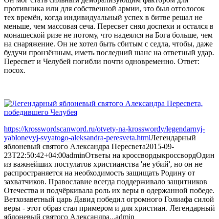
противника или для собственной армии, это был отголосок
тех времён, когда индивидуальный успех в битве решал не
меньше, чем массовая сеча. Пересвет снял доспехи и остался в
монашеской ризе не потому, что надеялся на Бога больше, чем
на снаряжение. Он не хотел быть сбитым с седла, чтобы, даже
будучи пронзённым, иметь последний шанс на ответный удар.
Пересвет и Челубей погибли почти одновременно. Ответ:
посох.
https://krosswordscanword.ru/otvety-na-krosswordy/legendarnyj-
yablonevyj-svyatogo-aleksandra-peresveta.html
Легендарный
яблоневый святого Александра Пересвета
2015-09-
23T22:50:42+04:00
admin
Ответы на кроссворды
кроссворд
Один
из важнейших постулатов христианства 'не убий', но он не
распространяется на необходимость защищать Родину от
захватчиков. Православие всегда поддерживало защитников
Отечества и подчёркивала роль их веры в одержанной победе.
Ветхозаветный царь Давид победил огромного Голиафа силой
веры - этот образ стал примером и для христиан. Легендарный
яблоневый святого Александра...
admin