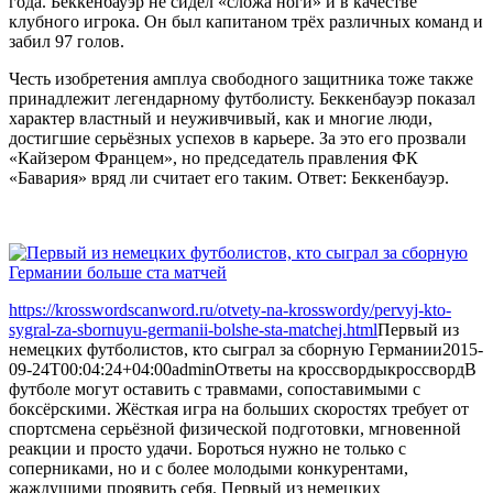
года. Беккенбауэр не сидел «сложа ноги» и в качестве
клубного игрока. Он был капитаном трёх различных команд и
забил 97 голов.
Честь изобретения амплуа свободного защитника тоже также
принадлежит легендарному футболисту. Беккенбауэр показал
характер властный и неуживчивый, как и многие люди,
достигшие серьёзных успехов в карьере. За это его прозвали
«Кайзером Францем», но председатель правления ФК
«Бавария» вряд ли считает его таким. Ответ: Беккенбауэр.
https://krosswordscanword.ru/otvety-na-krosswordy/pervyj-kto-
sygral-za-sbornuyu-germanii-bolshe-sta-matchej.html
Первый из
немецких футболистов, кто сыграл за сборную Германии
2015-
09-24T00:04:24+04:00
admin
Ответы на кроссворды
кроссворд
В
футболе могут оставить с травмами, сопоставимыми с
боксёрскими. Жёсткая игра на больших скоростях требует от
спортсмена серьёзной физической подготовки, мгновенной
реакции и просто удачи. Бороться нужно не только с
соперниками, но и с более молодыми конкурентами,
жаждущими проявить себя. Первый из немецких