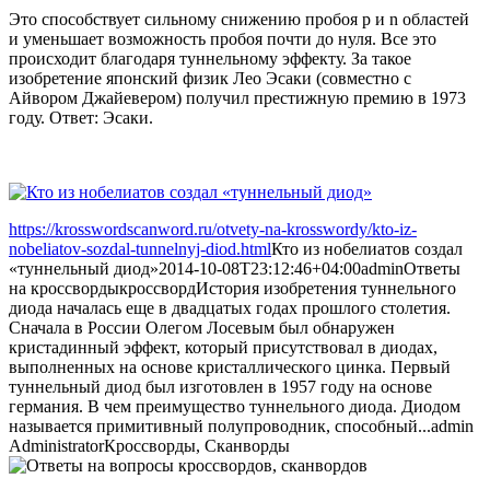
Это способствует сильному снижению пробоя p и n областей
и уменьшает возможность пробоя почти до нуля. Все это
происходит благодаря туннельному эффекту. За такое
изобретение японский физик Лео Эсаки (совместно с
Айвором Джайевером) получил престижную премию в 1973
году. Ответ: Эсаки.
https://krosswordscanword.ru/otvety-na-krosswordy/kto-iz-
nobeliatov-sozdal-tunnelnyj-diod.html
Кто из нобелиатов создал
«туннельный диод»
2014-10-08T23:12:46+04:00
admin
Ответы
на кроссворды
кроссворд
История изобретения туннельного
диода началась еще в двадцатых годах прошлого столетия.
Сначала в России Олегом Лосевым был обнаружен
кристадинный эффект, который присутствовал в диодах,
выполненных на основе кристаллического цинка. Первый
туннельный диод был изготовлен в 1957 году на основе
германия. В чем преимущество туннельного диода. Диодом
называется примитивный полупроводник, способный...
admin
Administrator
Кроссворды, Сканворды