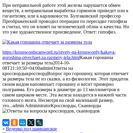
При неправильной работе этой железы нарушается обмен
веществ, а неправильная выработка гормонов приведет или к
гигантизму, или к карликовости. Булгаковский профессор
Преображенский проводил операции по пересадке гипофиза
и считал, что он влияет на человеческий облик и качества. Но
это уже художественное произведение. Ответ: гипофиз.
https://krosswordscanword.ru/otvety-na-krosswordy/kakaya-
goroshina-otvechaet-za-razmery-tela.html
Какая горошина
отвечает за размеры тела
2014-10-
08T21:10:50+04:00
admin
Ответы на
кроссворды
кроссворд
Вопрос про горошину, которая отвечает
за размеры тела не из сказки, а из физиологии. Этот придаток
своим видом напоминает горошину и весит примерно
полграмма. Его размеры в диаметре до 13 миллиметров в
самом широком месте. Эта железа находится в нижней части
головного мозга. Несмотря на свой маленький размер,
это...
admin
Administrator
Кроссворды, Сканворды
«
Ведерко под шампанское