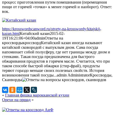
процесс приготовления путем помешивания (перемещения
пищи от горячей «точки» к менее горячей и наоборот). Ответ:
вок.
https://krosswordscanword.ru/otvety-na-krosswordy/kitajskij-
kazan.html
Китайский казан
2015-02-
19T16:21:06+04:00
admin
Ответы на
кроссворды
кроссворд
Китайский казан иногда называют
китайской сковородой с выпуклым дном. Сама посуда
напоминает собой полусферу, где нет границы между дном и
стенками. Такая посуда предназначена для быстрого
обжаривания продуктов в горячем масле. Считается, что при
таком способе быстрой обжарки (стир-фрай), продукты
теряют гораздо меньше своих полезных свойств. История
возникновения такой посуды...
admin
Administrator
Кроссворды,
Сканворды
«
Главная фишка марокканской кухни
Орехи на оршад
»