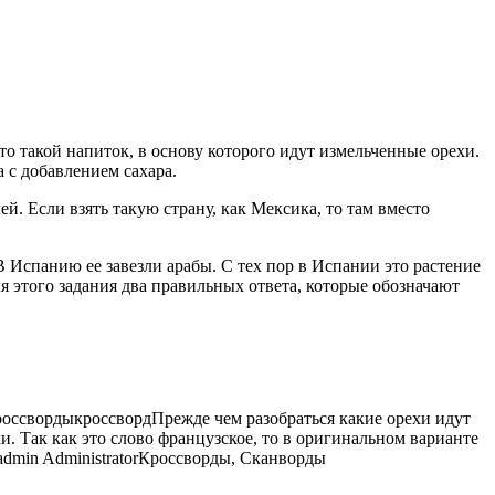
Это такой напиток, в основу которого идут измельченные орехи.
а с
добавлением сахара.
й. Если взять такую страну, как Мексика, то там вместо
 Испанию ее завезли арабы. С тех пор в Испании это растение
я этого задания два правильных ответа, которые обозначают
россворды
кроссворд
Прежде чем разобраться какие орехи идут
хи. Так как это слово французское, то в оригинальном варианте
admin
Administrator
Кроссворды, Сканворды