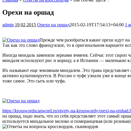
Орехи на оршад
admin
19.02.2015
Орехи на оршад
2015-02-19T17:54:13+04:00
1 
Прежде чем разобраться какие орехи идут на 
Так как это слово французское, то в оригинальном варианте ис
Иногда миндаль заменяли зернами ячменя. Сейчас этот сироп ча
миндаля используют рис и корицу, а в Испании — маленькие к
Их называют еще земляным миндалем. Это трава представляет с
активно культивируется. В России о чуфе узнали уже в конце в
тоже самое. Это сыть или чуфа.
https://krosswordscanword.ru/otvety-na-krosswordy/orexi-na-orshad.
на оршад, надо знать, что из себя представляет этот самый орш
используется миндальное молоко и померанцевая (или розовая) 