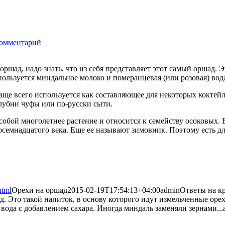
комментарий
2101
оршад, надо знать, что из себя представляет этот самый оршад. 
пользуется миндальное молоко и померанцевая (или розовая) вод
ще всего используется как составляющее для некоторых коктейле
лубни чуфы или по-русски сыти.
обой многолетнее растение и относится к семейству осоковых. В
осемнадцатого века. Еще ее называют зимовник. Поэтому есть дл
html
Орехи на оршад
2015-02-19T17:54:13+04:00
admin
Ответы на к
ад. Это такой напиток, в основу которого идут измельченные оре
вода с добавлением сахара. Иногда миндаль заменяли зернами...