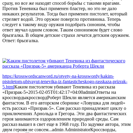
сразу, но все же находят способ борьбы с такими врагами.
Против Теневика был применен бластер, но это не дало
никаких результатов. Тогда был применен пистолет, который
стреляет водой. Это оружие повергло противника. Теперь
следует к такому виду оружия подобрать синоним, чтобы
ответ звучал одним словом. Таким синонимом будет слово
брызгалка. В общем детские страхи лечатся детским оружием.
Ответ: брызгалка.
https://krosswordscanword.ru/otvety-na-krosswordy/kakim-
pistoletom-ubivayut-tenevika-iz-fantasticheskogo-rasskaza-prizrak-
5.html
Каким пистолетом убивают Теневика из рассказа
«Призрак-5»
2015-02-05T01:42:17+04:00
admin
Ответы на
кроссворды
кроссворд
Роберт Шекли является американским
фантастом. В его авторском сборнике «Ловушка для людей»
есть рассказ «Призрак-5». Сам рассказ принадлежит циклу о
приключениях Арнольда и Грегора. Эти два фантастических
героя занимаются оздоровлением природной среды. Сам
рассказ вышел в свет еще в 1968 году. По задумке автора, этим
двум героям не совсем...
admin
Administrator
Кроссворды,