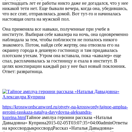
шестнадцать лет ее работы никто даже не догадался, что у нее
никакой тети нет. Еще бывали вечера, когда она, убедившись,
что все спят, отправлялась домой. Вот тут-то и начиналась
настоящая охота на мужской пол.
Она применяла все навыки, полученные при учебе в
институте. Выбирая себе кавалера на ночь, она одновременно
наблюдала за тем, чтобы поблизости не попалось никого
знакомого. Потом, найдя себе жертву, она отвозила его на
окраину города в дешевую гостиницу и там придавалась
плотским утехам. Утром она вставала, пока «кавалер» еще
спал, расплачивалась за гостиницу и ехала в институт. В
целях конспирации каждый раз у нее был новый поклонник.
Ответ: развратница.
https://krosswordscanword.ru/otvety-na-krosswordy/tajnoe-amplua-
geroini-rasskaza-natalya-davydovna-aleksandra-
kuprina.html
Тайное амплуа героини рассказа «Наталья
Давыдовна» Куприна
2015-02-05T03:07:35+04:00
admin
Ответы
на кроссворды
кроссворд
Рассказ «Наталья Давыдовна»