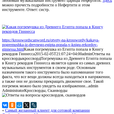
любимый музыкальный инструмент царицы Нефертити.
Здесь
можно прочесть подробности о Нефертити и этом
инструменте. Ответ: систр.
https://krosswordscanword.ru/otvety-na-krosswordy/kakaya-
pogremushka-iz-drevnego-egipta-popala-v-knigu-rekordov-
ginnessa.html
Какая погремушка из Египта попала в Книгу
рекордов Гиннесса
2015-02-05T21:07:24+04:00
admin
Ответы на
кроссворды
кроссворд
Погремушка из Древнего Египта попала
в Книгу рекордов Гиннесса является одним из самых древних
музыкальных инструментов в своем роде. Основным
назначением такого инструмента было напоминание того
факта, что все вещи должны всегда находиться в напряжении,
а также они не должны прекращать движение свое. Такой
погремок можно было увидеть на изображении...
admin
Administrator
Кроссворды, Сканворды
«
Самый желанный клиент для сотовой компании