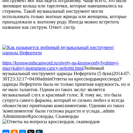
инструмент мог выглядеть по-разному. Чаще всего, это были
звенящие кольца или тарелочки, которые навешивались на
стержень. Такой музыкальный инструмент могли
использовать только знатные жрицы или женщины, которые
принадлежали к знатному роду. Иногда можно встретить
название как систрум. Ответ: систр.
https://krosswordscanword.ru/otvety-na-krosswordy/lyubimyj-
muzykalnyj-instrument-caricy-nefertiti.html
Любимый
музыкальный инструмент царицы Нефертити (5 букв)
2014-07-
30T23:32:17+04:00
admin
Ответы на кроссворды
кроссворд
У
царицы Нефертити была не только приятная наружность, но и
не мало талантов. Одним из таких заслуг является
музыкальный слух и красивый голос. К тому же, это была
супруга самого фараона, который ее сильно любил и всегда
обожествлял приятными комплиментами. Одними из таких
'комплиментов' были госпожа радости и услада...
admin
Administrator
Кроссворды, Сканворды