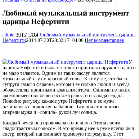
Любимый музыкальный инструмент
царицы Нефертити
admin
30.07.2014
Любимый музыкальный инструмент царицы
Нефертити
2014-07-30T23:32:17+04:00
Нет комментариев
2005
У
царицы Нефертити была не только приятная наружность, но и
не мало талантов. Одним из таких заслуг является
музыкальный слух и красивый голос. К тому же, это была
супруга самого фараона, который ее сильно любил и всегда
обожествлял приятными комплиментами. Одними из таких
«комплиментов» были госпожа радости и
услада сердца.
Подобно ритуалу, каждое утро Нефертити и ее мужа
начиналось с поднятия на башню. Там она становилась
впереди мужа и «ловила» рукой луч солнца.
Каждый вечер она провожала солнечного Атона своим
сладострастным голосом. В это время у нее в руке всегда был
систр, который напоминает храмовую погремушку. Этот