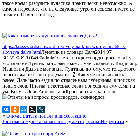
такое время разбудить лунатика практически невозможно. А
саме интересное, что на следующее утро он совсем ничего не
помнит. Ответ: сноброд.
https://krosswordscanword.ru/otvety-na-krosswordy/lunatik-iz-
slovarya-dalya.html
Лунатик из словаря Даля
2014-07-
30T22:08:29+04:00
admin
Ответы на кроссворды
кроссворд
Ну
это явно не Лунтик, который тоже с луны свалился. Владимир
Иванович Даль не мог знать Лунтика, потому, что тогда этого
персонажа не было придумано. 🙂 Как уже описывалось
ранее, Даль часто ездил по отдаленным губерниям, в поисках
новых слов. Иногда, некоторые слова приходили ему сами на
ум. Всем...
admin
Administrator
Кроссворды, Сканворды
«
Откуда цитата попала в диссертацию
Любимый музыкальный инструмент царицы Нефертити
»