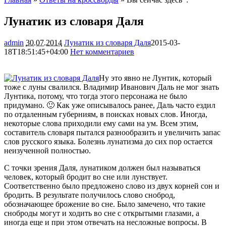
Лунатик из словаря Даля
admin
30.07.2014
Лунатик из словаря Даля
2015-03-
18T18:51:45+04:00
Нет комментариев
1987
Ну это явно не Лунтик, который
тоже с луны свалился. Владимир Иванович Даль не мог знать
Лунтика, потому, что тогда этого персонажа не было
придумано. 🙂 Как уже описывалось ранее, Даль часто ездил
по отдаленным губерниям, в поисках новых слов. Иногда,
некоторые слова приходили ему сами на ум. Всем этим,
составитель
словаря пытался разнообразить и увеличить запас
слов русского языка. Болезнь лунатизма до сих пор остается
неизученной полностью.
С точки зрения Даля, лунатиком должен был называться
человек, который бродит во сне или лунствует.
Соответственно было предложено слово из двух корней сон и
бродить. В результате получилось слово сноброд,
обозначающее брожение во сне. Было замечено, что такие
сноброды могут и ходить во сне с открытыми глазами, а
иногда еще и при этом отвечать на несложные вопросы. В