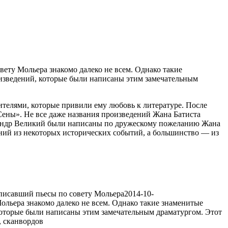
46
вету Мольера знакомо далеко не всем. Однако такие
роизведений, которые были написаны этим замечательным
ителями, которые привили ему любовь к литературе. После
Сены». Не все даже названия произведений Жана Батиста
ександр Великий были написаны по дружескому пожеланию Жана
дений из некоторых исторических событий, а большинство — из
писавший пьесы по совету Мольера
2014-10-
ольера знакомо далеко не всем. Однако такие знаменитые
, которые были написаны этим замечательным драматургом. Этот