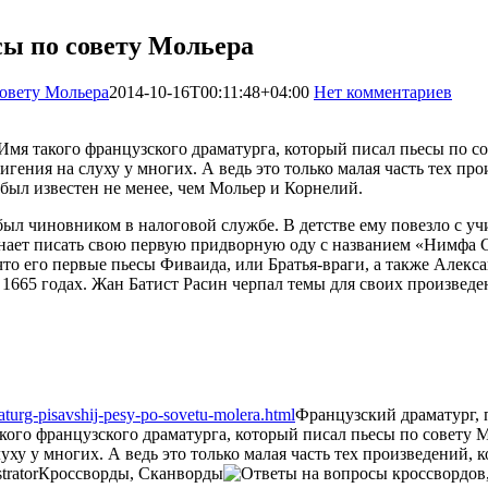
сы по совету Мольера
совету Мольера
2014-10-16T00:11:48+04:00
Нет комментариев
19
Имя такого французского драматурга, который писал пьесы по со
игения на слуху у многих. А ведь это только малая часть тех п
был известен не менее, чем Мольер и Корнелий.
был чиновником в налоговой службе. В детстве ему повезло с уч
чинает писать свою первую придворную оду с названием «Нимфа 
 что его первые пьесы Фиваида, или Братья-враги, а также Ал
и 1665 годах. Жан Батист Расин черпал темы для своих произве
aturg-pisavshij-pesy-po-sovetu-molera.html
Французский драматург, 
кого французского драматурга, который писал пьесы по совету М
луху у многих. А ведь это только малая часть тех произведений
trator
Кроссворды, Сканворды