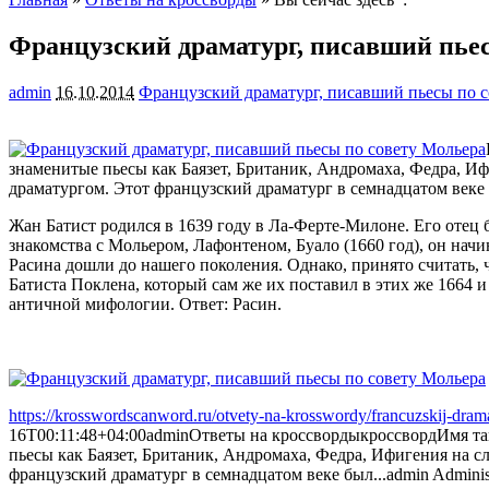
Французский драматург, писавший пье
admin
16.10.2014
Французский драматург, писавший пьесы по 
знаменитые пьесы как Баязет, Британик, Андромаха, Федра, Иф
драматургом. Этот
французский драматург в семнадцатом веке 
Жан Батист родился в 1639 году в Ла-Ферте-Милоне. Его отец 
знакомства с Мольером, Лафонтеном, Буало (1660 год), он на
Расина дошли до нашего поколения. Однако, принято считать,
Батиста Поклена, который сам же их поставил в этих же 1664 
античной мифологии. Ответ: Расин.
https://krosswordscanword.ru/otvety-na-krosswordy/francuzskij-dram
16T00:11:48+04:00
admin
Ответы на кроссворды
кроссворд
Имя та
пьесы как Баязет, Британик, Андромаха, Федра, Ифигения на с
французский драматург в семнадцатом веке был...
admin
Adminis