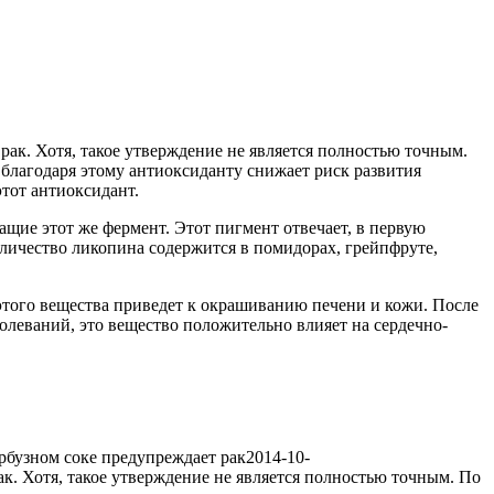
рак. Хотя, такое утверждение не является полностью точным.
, благодаря этому антиоксиданту снижает риск развития
этот антиоксидант.
ащие этот же фермент. Этот пигмент отвечает, в первую
оличество ликопина содержится в помидорах, грейпфруте,
 этого вещества приведет к окрашиванию печени и кожи. После
олеваний, это вещество положительно влияет на сердечно-
рбузном соке предупреждает рак
2014-10-
ак. Хотя, такое утверждение не является полностью точным. По