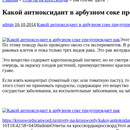
Какой антиоксидант в арбузном соке п
admin
16.10.2014
Какой антиоксидант в арбузном соке предупр
Этот
По этому поводу было проведено около ста экспериментов. В р
раковых клеток и
пока только трех видов рака. Это рак желудка
Это вещество содержит каротиноидный пигмент, но не смотря н
очередь, за окраску плодов растений, преимущественно красно
гуаве.
Если взять концентрат (томатный соус или томатную пасту), т
этого стоит не принимать продукты, содержащие это вещество 
сосудистые заболевания, на воспалительные заболевания, на за
https://krosswordscanword.ru/otvety-na-krosswordy/kakoj-antioksid
16T18:42:58+04:00
admin
Ответы на кроссворды
кроссворд
Этот а