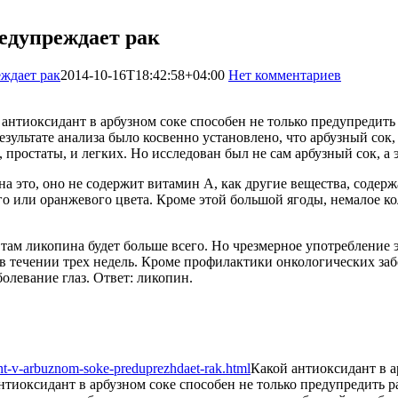
редупреждает рак
еждает рак
2014-10-16T18:42:58+04:00
Нет комментариев
1888
 антиоксидант в арбузном соке способен не только предупредить 
езультате анализа было косвенно установлено, что арбузный сок
, простаты, и легких. Но исследован был не сам арбузный сок, а 
а это, оно не содержит витамин А, как другие вещества, содерж
го или оранжевого цвета. Кроме этой большой ягоды, немалое к
о там ликопина будет больше всего. Но чрезмерное употребление
в течении трех недель. Кроме профилактики онкологических заб
болевание глаз. Ответ: ликопин.
ant-v-arbuznom-soke-preduprezhdaet-rak.html
Какой антиоксидант в а
нтиоксидант в арбузном соке способен не только предупредить р