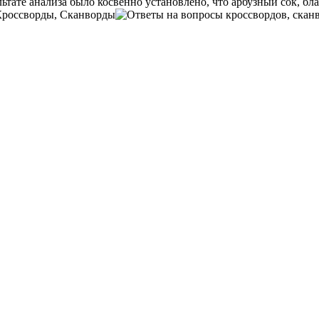
льтате анализа было косвенно установлено, что арбузный сок, б
Кроссворды, Сканворды