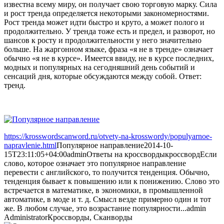
известна всему миру, он получает свою торговую марку. Сила
и рост тренда определяется некоторыми закономерностями.
Рост тренда может идти быстро и круто, а может полого и
продолжительно. У тренда тоже есть и предел, и разворот, но
шансов к росту и продолжительности у него значительно
больше. На жаргонном языке, фраза «я не в тренде» означает
обычно «я не в курсе». Имеется ввиду, не в курсе последних,
модных и популярных на сегодняшний день событий и
сенсаций дня, которые обсуждаются между собой. Ответ:
тренд.
https://krosswordscanword.ru/otvety-na-krosswordy/populyarnoe-
napravlenie.html
Популярное направление
2014-10-
15T23:11:05+04:00
admin
Ответы на кроссворды
кроссворд
Если
слово, которое означает это популярное направление
перевести с английского, то получится тенденция. Обычно,
тенденция бывает к повышению или к понижению. Слово это
встречается в математике, в экономики, в промышленной
автоматике, в моде и т. д. Смысл везде примерно один и тот
же. В любом случае, это возрастание популярности...
admin
Administrator
Кроссворды, Сканворды