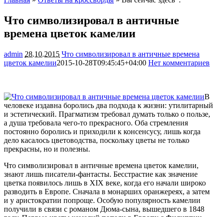
Что символизировал в античные
времена цветок камелии
admin
28.10.2015
Что символизировал в античные времена
цветок камелии
2015-10-28T09:45:45+04:00
Нет комментариев
2211
В
человеке издавна боролись два подхода к жизни: утилитарный
и эстетический. Прагматизм требовал думать только о пользе,
а душа требовала чего-то прекрасного. Оба стремления
постоянно боролись и приходили к консенсусу, лишь когда
дело касалось цветоводства, поскольку цветы не только
прекрасны, но и полезны.
Что символизировал в античные времена цветок камелии,
знают лишь писатели-фантасты. Бесстрастие как значение
цветка появилось лишь в XIX веке, когда его начали широко
разводить в Европе. Сначала в монарших оранжереях, а затем
и у аристократии попроще. Особую популярность камелии
получили в связи с романом Дюма-сына, вышедшего в 1848