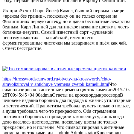
году. Первые цветы камелий попали в Европу с Филиппин.
Их привёз чех Георг Йосеф Камел, бывший первым в мире
«врачом без границ», поскольку он не только открыл на
Филиппинах первую аптеку, но и давал бесплатные лекарства
бедным. Карл Линней дал латинское название цветку в честь
ботаника-иезуита. Самый известный сорт «душевной
невозмутимости» — китайский, именно его
ферментированные листочки мы завариваем и пьём как чай.
Ответ: бесстрастие.
https://krosswordscanword.ru/otvety-na-krosswordy/chto-
simvoliziroval-v-antichnye-vremena-cvetok-kamelii.html
Что
символизировал в античные времена цветок камелии
2015-10-
28T09:45:45+04:00
admin
Ответы на кроссворды
кроссворд
В
человеке издавна боролись два подхода к жизни: утилитарный
и эстетический. Прагматизм требовал думать только о пользе,
а душа требовала чего-то прекрасного. Оба стремления
постоянно боролись и приходили к консенсусу, лишь когда
дело касалось цветоводства, поскольку цветы не только
прекрасны, но и полезны. Что символизировал в античные
времена цветок камелии,...
admin
Administrator
Кроссворды,