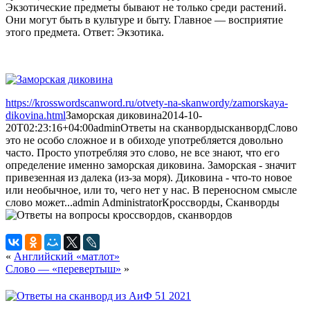
Экзотические предметы бывают не только среди растений.
Они могут быть в культуре и быту. Главное — восприятие
этого предмета. Ответ: Экзотика.
https://krosswordscanword.ru/otvety-na-skanwordy/zamorskaya-
dikovina.html
Заморская диковина
2014-10-
20T02:23:16+04:00
admin
Ответы на сканворды
сканворд
Слово
это не особо сложное и в обиходе употребляется довольно
часто. Просто употребляя это слово, не все знают, что его
определение именно заморская диковина. Заморская - значит
привезенная из далека (из-за моря). Диковина - что-то новое
или необычное, или то, чего нет у нас. В переносном смысле
слово может...
admin
Administrator
Кроссворды, Сканворды
«
Английский «матлот»
Слово — «перевертыш»
»