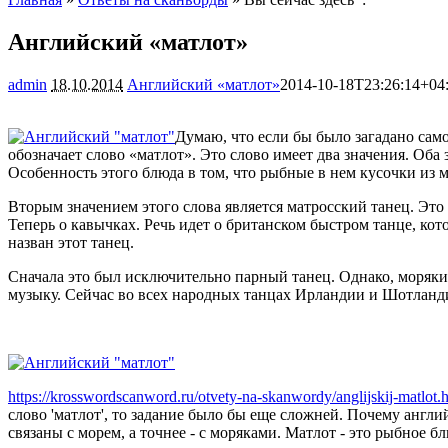
Английский «матлот»
admin
18.10.2014
Английский «матлот»
2014-10-18T23:26:14+04
Думаю, что если бы было загадано само
обозначает слово «матлот». Это слово имеет два значения. Оба
Особенность этого блюда в том, что рыбные в нем кусочки из 
Вторым значением этого слова является матросский танец. Это 
Теперь о кавычках. Речь идет о британском быстром танце, кот
назван этот танец.
Сначала это был исключительно парный танец. Однако, моряки
музыку. Сейчас во всех народных танцах Ирландии и Шотланди
https://krosswordscanword.ru/otvety-na-skanwordy/anglijskij-matlot.
слово 'матлот', то задание было бы еще сложней. Почему англий
связаны с морем, а точнее - с моряками. Матлот - это рыбное бл