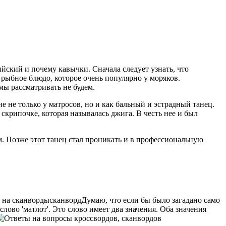
йский и почему кавычки. Сначала следует узнать, что
о рыбное блюдо, которое очень
популярно у моряков.
мы рассматривать не будем.
е не только у матросов, но и как бальный и эстрадный танец.
 скрипочке, которая называлась джига. В честь нее и был
м. Позже этот танец стал проникать и в профессиональную
 на сканворды
сканворд
Думаю, что если бы было загадано само
слово 'матлот'. Это слово имеет два значения. Оба значения