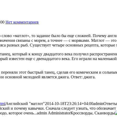
:00
Нет комментариев
1606
 слово «матлот», то задание было бы еще сложней. Почему англи
 значения связаны с морем, а точнее — с моряками. Матлот — эт
мяса разных рыб. Существует четыре основных рецепта, которые 
танец, который к концу двадцатого века получил распространени
орый известен еще с двенадцатого века. Его играли на маленькой
 переняли этот быстрый танец, сделав его комическим и сольны
и основной мелодией является джига. Ответ: джига.
html
Английский "матлот"
2014-10-18T23:26:14+04:00
admin
Ответы
ский и почему кавычки. Сначала следует узнать, что обозначает 
юдо, которое очень...
admin
Administrator
Кроссворды, Сканворды