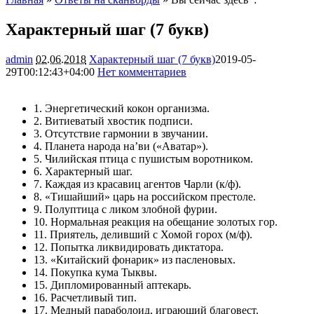
Характерный шаг (7 букв)
admin
02.06.2018
Характерный шаг (7 букв)
2019-05-
29T00:12:43+04:00
Нет комментариев
3518
1. Энергетический кокон организма.
2. Витиеватый хвостик подписи.
3. Отсутствие гармонии в звучании.
4. Планета народа на’ви («Аватар»).
5. Чилийская птица с пушистым воротником.
6. Характерный шаг.
7. Каждая из красавиц агентов Чарли (к/ф).
8. «Тишайший» царь на российском престоле.
9. Полуптица с ликом злобной фурии.
10. Нормальная реакция на обещание золотых гор.
11. Приятель, деливший с Хомой горох (м/ф).
12. Попытка ликвидировать диктатора.
13. «Китайский фонарик» из пасленовых.
14. Покупка кума Тыквы.
15. Дипломированный аптекарь.
16. Расчетливый тип.
17. Медный параболоид, играющий благовест.