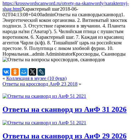
https://krosswordscanword.ru/otvety-na-skanwordy/xarakternyj-
shag.html
Характерный шаг
2018-06-
02T04:13:08+04:00
admin
Ответы на сканворды
сканворд
1.
Энергетический кокон организма. 2. Витиеватый хвостик
подписи. 3. Отсутствие гармонии в звучании. 4. Планета
народа на'ви ('Аватар'). 5. Чилийская птица с пушистым
воротником. 6. Характерный шаг. 7. Каждая из красавиц
агентов Чарли (к/ф). 8. 'Тишайший' царь на российском
престоле. 9. Полуптица с ликом злобной фурии. 10.
Нормальная...
admin
Administrator
Кроссворды, Сканворды
«
Коллекция в музее (10 букв)
Ответы на кроссворд АиФ 23 2018
»
Ответы на сканворд из АиФ 31 2026
Ответы на сканворд из АиФ 29 2026