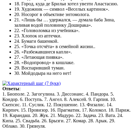
18. Город, куда де Брильи хотел увезти Анастасию.
19. Художник — символ «Веселых картинок».
20. Носорог в объективе энтомолога.
21. «Лишь бы … удержался, — думала баба Зина,
заливая водой половинку Доширака».
22. «Головоломка из учебника».
23. Хлопок из аптечки.
24. Бумаги башенкой.
25. «Точка отсчёта» в семейной жизни..
26. «Разбежавшиеся капли».
27. «Летающая пиявка».
28. «Водопровод» в кишлаке.
29. Воспаривший туман.
30. Мойдодыра на него нет!
Ответы
:
1. Биополе. 2. Загогулина. 3. Диссонанс. 4. Пандора. 5.
Кондор. 6. Поступь. 7. Ангел. 8. Алексей. 9. Гарпия. 10.
Скепсис. 11. Суслик. 12. Покушение. 13. Физалис. 14.
Кирпич. 15. Провизор. 16. Прагматик. 17. Колокол. 18. Париж.
19. Карандаш. 20. Жук. 21. Мадуро. 22. Задача. 23. Вата. 24.
Кипа. 25. Свадьба. 26. Брызги. 27. Комар. 28. Арык. 29.
Облако. 30. Грязнуля.