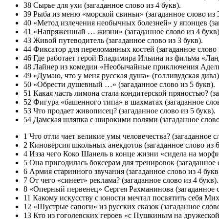
38 Сырье для ухи (загаданное слово из 4 букв).
39 Рыба из меню «морской свиньи» (загаданное слово из 3
40 «Метод излечения необычных болезней» у японцев (заг
41 «Напряженный … жизни» (загаданное слово из 4 букв)
43 Живой путеводитель (загаданное слово из 3 букв).
44 Фиксатор для переломанных костей (загаданное слово и
46 Где работает герой Владимира Ильина из фильма «Ланд
48 Лайнер из комедии «Необычайные приключения Адель» 
49 «Думаю, что у меня русская душа» (голливудская дива) 
50 «Обрести душевный …» (загаданное слово из 5 букв).
51 Какая часть лимона стала кондитерской пряностью? (за
52 Фигура «башенного типа» в шахматах (загаданное слово
53 Что продает живописец? (загаданное слово из 5 букв).
54 Дамская шляпка с широкими полями (загаданное слово 
1 Что отли­ чает великие умы человечества? (загаданное сл
2 Киноверсия школьных анекдотов (загаданное слово из 6
4 Из­за чего Коко Шанель в конце жизни «сидела на морфи
5 Она пригодилась боксерам для тренировок (загаданное с
6 Армия старинного звучания (загаданное слово из 4 букв
7 От чего «синеет» реклама? (загаданное слово из 4 букв).
8 «Оперный первенец» Сергея Рахманинова (загаданное сл
11 Какому искусству с юности мечтал посвятить себя Миха
12 «Шустрые сапоги» из русских сказок (загаданное слово
13 Кто из гоголевских героев «с Пушкиным на дружеской н