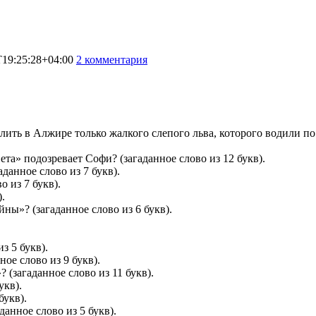
T19:25:28+04:00
2 комментария
4782
ить в Алжире только жалкого слепого льва, которого водили по
та» подозревает Софи? (загаданное слово из 12 букв).
данное слово из 7 букв).
о из 7 букв).
.
ы»? (загаданное слово из 6 букв).
з 5 букв).
ое слово из 9 букв).
 (загаданное слово из 11 букв).
укв).
букв).
анное слово из 5 букв).