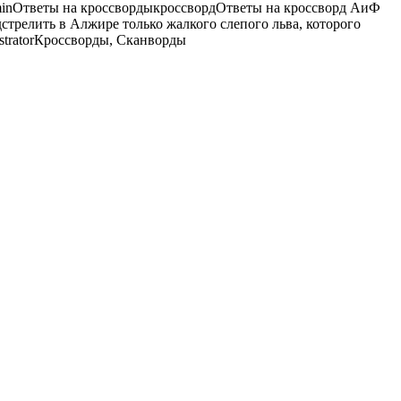
in
Ответы на кроссворды
кроссворд
Ответы на кроссворд АиФ
одстрелить в Алжире только жалкого слепого льва, которого
trator
Кроссворды, Сканворды