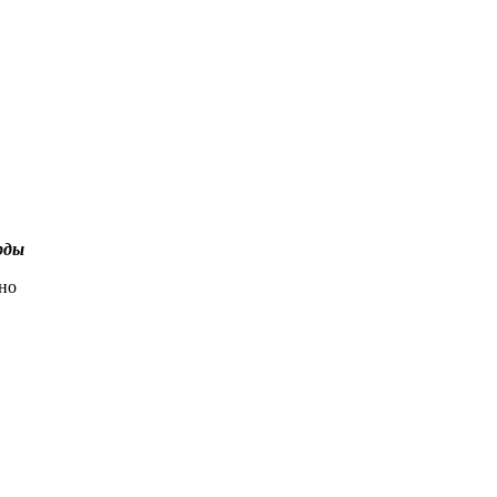
рды
но