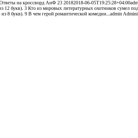
Ответы на кроссворд АиФ 23 2018
2018-06-05T19:25:28+04:00
adm
во из 12 букв). 3 Кто из мировых литературных охотников сумел п
из 8 букв). 9 В чем герой романтической комедии...
admin
Adminis