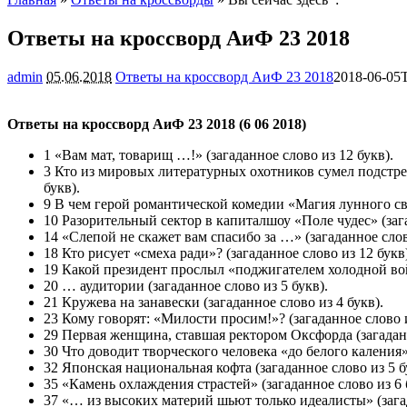
Ответы на кроссворд АиФ 23 2018
admin
05.06.2018
Ответы на кроссворд АиФ 23 2018
2018-06-05
Ответы на кроссворд АиФ 23 2018 (6 06 2018)
1 «Вам мат, товарищ …!» (загаданное слово из 12 букв).
3 Кто из мировых литературных охотников сумел подстрел
букв).
9 В чем герой романтической комедии «Магия лунного све
10 Разорительный сектор в капитал­шоу «Поле чудес» (зага
14 «Слепой не скажет вам спасибо за …» (загаданное слов
18 Кто рисует «смеха ради»? (загаданное слово из 12 букв)
19 Какой президент прослыл «поджигателем холодной войн
20 … аудитории (загаданное слово из 5 букв).
21 Кружева на занавески (загаданное слово из 4 букв).
23 Кому говорят: «Милости просим!»? (загаданное слово и
29 Первая женщина, ставшая ректором Оксфорда (загаданн
30 Что доводит творческого человека «до белого каления»?
32 Японская национальная кофта (загаданное слово из 5 б
35 «Камень охлаждения страстей» (загаданное слово из 6 
37 «… из высоких материй шьют только идеалисты» (загад