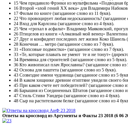
15 Чем придавило Фрэнки из мультфильма «Подводная брат
16 Второй «злой гений XX века» для Владимира Набокова 
17 Фильм по книге (загаданное слово из 11 букв).
22 Что провоцирует любая недосказанность? (загаданное с
24 Вход для Карлсона (загаданное слово из 4 букв).
25 Чем «грохал в асфальт» Владимир Маяковский, прогули
26 Птицелов из книги «Алмазный мой венец» Валентина Ка
27 Друг и конфидент последних лет жизни Коко Шанель (з
28 Конечная … метро (загаданное слово из 7 букв).
31 «Попсовые подмостки» (загаданное слово из 7 букв).
33 «Те, которые плавать не умеют ­ те и не тонут» (директ
34 Времянка для строителей (загаданное слово из 5 букв).
36 Кто живописал плач Ярославны? (загаданное слово из 5
42 Основа для паштета (загаданное слово из 5 букв).
43 Созвездие имени чудовища (загаданное слово из 5 букв
44 В каком хищнике древние египтяне увидели своего бог
45 При каком счете нет победителей? (загаданное слово из
46 Барышня из Соединенных Штатов (загаданное слово из
47 Стиль Стиви Уандера (загаданное слово из 4 букв).
48 Сыр на растительном белке (загаданное слово из 4 букв
Ответы на кроссворд из Аргументы и Факты 23 2018 (6 06 2