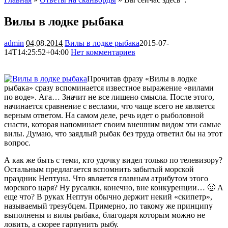
Вилы в лодке рыбака
admin
04.08.2014
Вилы в лодке рыбака
2015-07-
14T14:25:52+04:00
Нет комментариев
3283
Прочитав фразу «Вилы в лодке
рыбака» сразу вспоминается известное выражение «вилами
по воде». Ага… Значит не все лишено смысла. После этого,
начинается сравнение с веслами, что чаще всего не является
верным ответом. На самом деле, речь идет о рыболовной
снасти, которая напоминает своим внешним видом эти самые
вилы. Думаю, что заядлый рыбак без труда ответил бы на этот
вопрос.
А как же быть с теми, кто удочку видел только по телевизору?
Остальным предлагается вспомнить забытый морской
праздник Нептуна. Что является главным атрибутом этого
морского царя? Ну русалки, конечно, вне конкуренции… 🙂 А
еще что? В руках Нептун обычно держит некий «скипетр»,
называемый трезубцем. Примерно, по такому же принципу
выполнены и вилы рыбака, благодаря которым можно не
ловить, а скорее гарпунить рыбу.