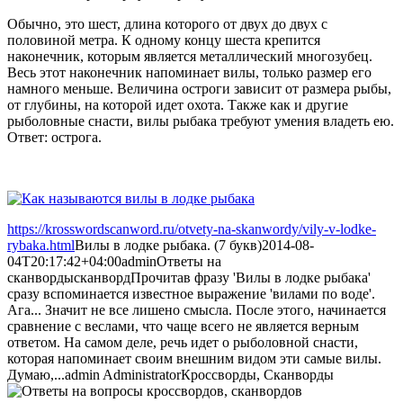
Обычно, это шест, длина которого от двух до двух с
половиной метра. К одному концу шеста крепится
наконечник, которым является металлический многозубец.
Весь этот наконечник напоминает вилы, только размер его
намного меньше. Величина остроги зависит от размера рыбы,
от глубины, на которой идет охота. Также как и другие
рыболовные снасти, вилы рыбака требуют умения владеть ею.
Ответ: острога.
https://krosswordscanword.ru/otvety-na-skanwordy/vily-v-lodke-
rybaka.html
Вилы в лодке рыбака. (7 букв)
2014-08-
04T20:17:42+04:00
admin
Ответы на
сканворды
сканворд
Прочитав фразу 'Вилы в лодке рыбака'
сразу вспоминается известное выражение 'вилами по воде'.
Ага... Значит не все лишено смысла. После этого, начинается
сравнение с веслами, что чаще всего не является верным
ответом. На самом деле, речь идет о рыболовной снасти,
которая напоминает своим внешним видом эти самые вилы.
Думаю,...
admin
Administrator
Кроссворды, Сканворды