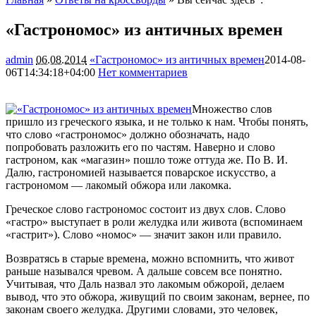
«Гастрономос» из античных времен
admin
06.08.2014
«Гастрономос» из античных времен
2014-08-
06T14:34:18+04:00
Нет комментариев
1749
Множество слов
пришло из греческого языка, и не только к нам. Чтобы понять,
что слово «гастрономос» должно обозначать, надо
попробовать разложить его по частям. Наверно и слово
гастроном, как «магазин» пошло тоже оттуда же. По В. И.
Далю, гастрономией называется поварское искусство, а
гастрономом — лакомый обжора или
лакомка.
Греческое слово гастрономос состоит из двух слов. Слово
«гастро» выступает в роли желудка или живота (вспоминаем
«гастрит»). Слово «номос» — значит закон или правило.
Возвратясь в старые времена, можно вспомнить, что живот
раньше назывался чревом. А дальше совсем все понятно.
Учитывая, что Даль назвал это лакомым обжорой, делаем
вывод, что это обжора, живущий по своим законам, вернее, по
законам своего желудка. Другими словами, это человек,