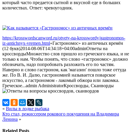
который часто предается сытной и вкусной еде в больших
количествах. Ответ: чревоугодник.
https://krosswordscanword.ru/otvety-na-krosswordy/gastronomos-
iz-antichnyx-vremen.html
«Гастрономос» из античных времён
(12 букв)
2014-08-06T14:34:18+04:00
admin
Ответы на
кроссворды
Множество слов пришло из греческого языка, и не
только к нам. Чтобы понять, что слово «гастрономос» должно
обозначать, надо попробовать разложить его по частям.
Наверно и слово гастроном, как 'магазин' пошло тоже оттуда
же. По В. И. Далю, гастрономией называется поварское
искусство, а гастрономом - лакомый обжора или лакомка.
Греческое...
admin
Administrator
Кроссворды, Сканворды
«
Вилы в лодке рыбака
Кто стал, режиссером рокового покушения на Владимира
Ленина
»
Related Posts