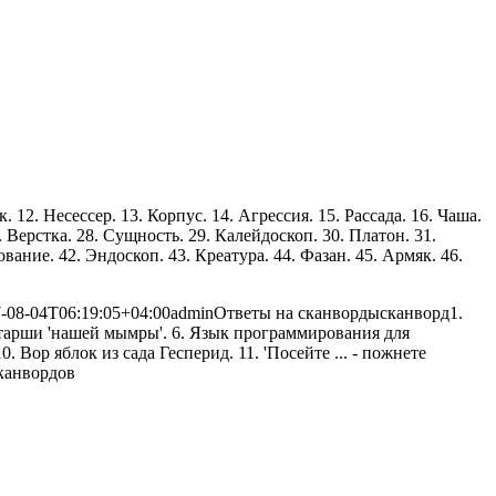
. 12. Несессер. 13. Корпус. 14. Агрессия. 15. Рассада. 16. Чаша.
. Верстка. 28. Сущность. 29. Калейдоскоп. 30. Платон. 31.
ование. 42. Эндоскоп. 43. Креатура. 44. Фазан. 45. Армяк. 46.
-08-04T06:19:05+04:00
admin
Ответы на сканворды
сканворд
1.
етарши 'нашей мымры'. 6. Язык программирования для
 Вор яблок из сада Гесперид. 11. 'Посейте ... - пожнете