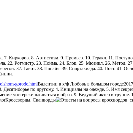
к. 7. Киркоров. 8. Артистизм. 9. Премьер. 10. Геракл. 11. Поступок
ола. 22. Ротмистр. 23. Пойма. 24. Блок. 25. Мюзикл. 26. Метод. 27
ерегон. 37. Гавот. 38. Папайя. 39. Спартакиада. 40. Поэт. 41. Осн
 Хиппи.
bolshom-gorode.html
Валентин в х/ф Любовь в большом городе
2017
3. Десятиборье по-другому. 4. Инициалы на одежде. 5. Имя секр
ение мастерски вживаться в образ. 9. Ведущий актер в труппе. 10.
tor
Кроссворды, Сканворды