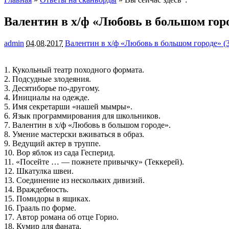
Валентин в х/ф «Любовь в большом горо
admin
04.08.2017
Валентин в х/ф «Любовь в большом городе» (
1. Кукольный театр походного формата.
2. Подсудные злодеяния.
3. Десятиборье по-другому.
4. Инициалы на одежде.
5. Имя секретарши «нашей мымры».
6. Язык программирования для школьников.
7. Валентин в х/ф «Любовь в большом городе».
8. Умение мастерски вживаться в образ.
9. Ведущий актер в труппе.
10. Вор яблок из сада Гесперид.
11. «Посейте … — пожнете привычку» (Теккерей).
12. Шкатулка швеи.
13. Соединение из нескольких дивизий.
14. Враждебность.
15. Помидоры в ящиках.
16. Грааль по форме.
17. Автор романа об отце Горио.
18. Кумир для фаната.