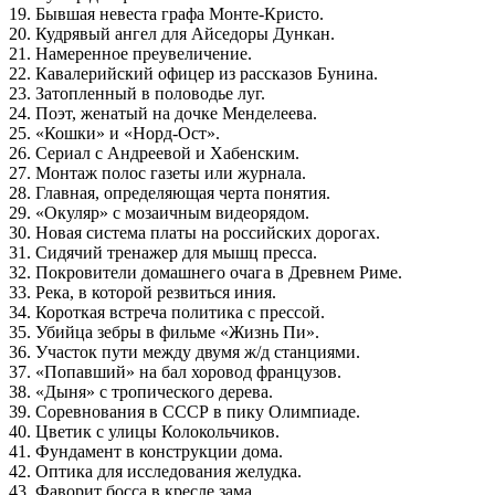
19. Бывшая невеста графа Монте-Кристо.
20. Кудрявый ангел для Айседоры Дункан.
21. Намеренное преувеличение.
22. Кавалерийский офицер из рассказов Бунина.
23. Затопленный в половодье луг.
24. Поэт, женатый на дочке Менделеева.
25. «Кошки» и «Норд-Ост».
26. Сериал с Андреевой и Хабенским.
27. Монтаж полос газеты или журнала.
28. Главная, определяющая черта понятия.
29. «Окуляр» с мозаичным видеорядом.
30. Новая система платы на российских дорогах.
31. Сидячий тренажер для мышц пресса.
32. Покровители домашнего очага в Древнем Риме.
33. Река, в которой резвиться иния.
34. Короткая встреча политика с прессой.
35. Убийца зебры в фильме «Жизнь Пи».
36. Участок пути между двумя ж/д станциями.
37. «Попавший» на бал хоровод французов.
38. «Дыня» с тропического дерева.
39. Соревнования в СССР в пику Олимпиаде.
40. Цветик с улицы Колокольчиков.
41. Фундамент в конструкции дома.
42. Оптика для исследования желудка.
43. Фаворит босса в кресле зама.