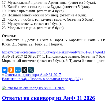
17. Музыкальный привет из Аргентины. (ответ из 5 букв).
18. Какой цветок стал троном Будды. (ответ из 5 букв).
19. Рыба с крыльями. (ответ из 4 букв).
20. Полный генетический близнец. (ответ из 4 букв).
21. «Кого … любит, тот глупеет вдруг». (ответ из 5 букв).
22. Мускулистое … (ответ из 4 букв).
23. Модельная сцена. (ответ из 6 букв).
Ответы
:
1. Высотка. 2. Досуг. 3. Скит. 4. Ворот. 5. Каротин. 6. Рана. 7. О
Клон. 21. Удача. 22. Тело. 23. Подиум.
https://krosswordscanword.ru/otvety-na-skanwordy/aif-31-2017-god.
АиФ 31 2017 (2 08 2017) 1. Исполинское здание. (ответ из 7 букв).
Морковный пигмент. (ответ из 7 букв). 6. Травма боевого происхо
«
Ответы на кроссворд АиФ 31 2017
Валентин в х/ф «Любовь в большом городе» (32)
»
Ответы на сканворд из АиФ 31 2026