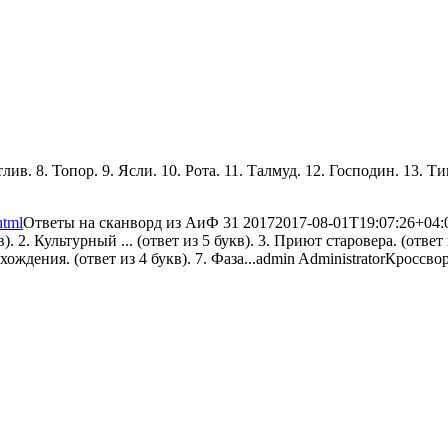
тлив. 8. Топор. 9. Ясли. 10. Рота. 11. Талмуд. 12. Господин. 13. Ти
html
Ответы на сканворд из АиФ 31 2017
2017-08-01T19:07:26+04:
 2. Культурный ... (ответ из 5 букв). 3. Приют старовера. (ответ из
ждения. (ответ из 4 букв). 7. Фаза...
admin
Administrator
Кроссво