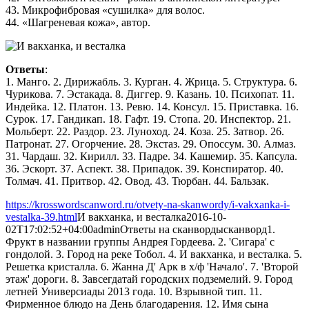
43. Микрофибровая «сушилка» для волос.
44. «Шагреневая кожа», автор.
Ответы
:
1. Манго. 2. Дирижабль. 3. Курган. 4. Жрица. 5. Структура. 6.
Чурикова. 7. Эстакада. 8. Диггер. 9. Казань. 10. Психопат. 11.
Индейка. 12. Платон. 13. Ревю. 14. Консул. 15. Приставка. 16.
Сурок. 17. Гандикап. 18. Гафт. 19. Стопа. 20. Инспектор. 21.
Мольберт. 22. Раздор. 23. Луноход. 24. Коза. 25. Затвор. 26.
Патронат. 27. Огорчение. 28. Экстаз. 29. Опоссум. 30. Алмаз.
31. Чардаш. 32. Кирилл. 33. Падре. 34. Кашемир. 35. Капсула.
36. Эскорт. 37. Аспект. 38. Припадок. 39. Конспиратор. 40.
Толмач. 41. Притвор. 42. Овод. 43. Тюрбан. 44. Бальзак.
https://krosswordscanword.ru/otvety-na-skanwordy/i-vakxanka-i-
vestalka-39.html
И вакханка, и весталка
2016-10-
02T17:02:52+04:00
admin
Ответы на сканворды
сканворд
1.
Фрукт в названии группы Андрея Гордеева. 2. 'Сигара' с
гондолой. 3. Город на реке Тобол. 4. И вакханка, и весталка. 5.
Решетка кристалла. 6. Жанна Д' Арк в х/ф 'Начало'. 7. 'Второй
этаж' дороги. 8. Завсегдатай городских подземелий. 9. Город
летней Универсиады 2013 года. 10. Взрывной тип. 11.
Фирменное блюдо на День благодарения. 12. Имя сына