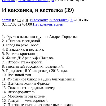
И вакханка, и весталка (39)
admin
02.10.2016
И вакханка, и весталка (39)
2016-10-
02T17:02:52+04:00
Нет комментариев
3978
1. Фрукт в названии группы Андрея Гордеева.
2. «Сигара» с гондолой.
3. Город на реке Тобол.
4. И вакханка, и весталка.
5. Решетка кристалла.
6. Жанна Д’ Арк в х/ф «Начало».
7. «Второй этаж» дороги.
8. Завсегдатай городских подземелий.
9. Город летней Универсиады 2013 года.
10. Взрывной тип.
11. Фирменное блюдо на День благодарения.
12. Имя сына Жанны Фриске.
13. Солянка из эстрадных номеров.
14. Визооформитель.
15. Морфема перед корнем.
16. Грызун — «метеоролог».
17. Призовые скачки разномастных лошадок.