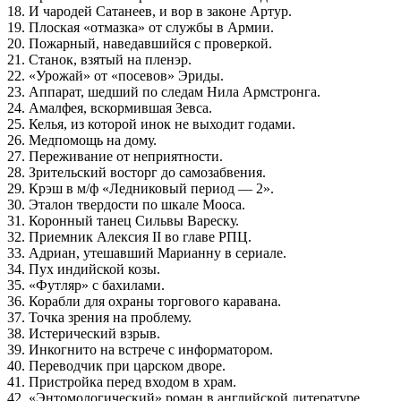
18. И чародей Сатанеев, и вор в законе Артур.
19. Плоская «отмазка» от службы в Армии.
20. Пожарный, наведавшийся с проверкой.
21. Станок, взятый на пленэр.
22. «Урожай» от «посевов» Эриды.
23. Аппарат, шедший по следам Нила Армстронга.
24. Амалфея, вскормившая Зевса.
25. Келья, из которой инок не выходит годами.
26. Медпомощь на дому.
27. Переживание от неприятности.
28. Зрительский восторг до самозабвения.
29. Крэш в м/ф «Ледниковый период — 2».
30. Эталон твердости по шкале Мооса.
31. Коронный танец Сильвы Вареску.
32. Приемник Алексия II во главе РПЦ.
33. Адриан, утешавший Марианну в сериале.
34. Пух индийской козы.
35. «Футляр» с бахилами.
36. Корабли для охраны торгового каравана.
37. Точка зрения на проблему.
38. Истерический взрыв.
39. Инкогнито на встрече с информатором.
40. Переводчик при царском дворе.
41. Пристройка перед входом в храм.
42. «Энтомологический» роман в английской литературе.