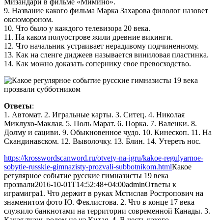
Мизандари в фильме «Мимино».
9. Название какого фильма Марка Захарова филолог назовет
оксюмороном.
10. Что было у каждого телевизора 20 века.
11. На каком полуострове жили древние викинги.
12. Что начальник устраивает нерадивому подчиненному.
13. Как на сленге диджеев называется виниловая пластинка.
14. Как можно доказать сопернику свое превосходство.
Ответы
:
1. Автомат. 2. Игральные карты. 3. Ситец. 4. Николая
Миклухо-Маклая. 5. Поль Марат. 6. Порка. 7. Валенки. 8.
Долму и сациви. 9. Обыкновенное чудо. 10. Кинескоп. 11. На
Скандинавском. 12. Выволочку. 13. Блин. 14. Утереть нос.
https://krosswordscanword.ru/otvety-na-igru/kakoe-regulyarnoe-
sobytie-russkie-gimnazisty-prozvali-subbotnikom.html
Какое
регулярное событие русские гимназисты 19 века
прозвали
2016-10-01T14:52:48+04:00
admin
Ответы к
играм
игра
1. Что держит в руках Мстислав Ростропович на
знаменитом фото Ю. Феклистова. 2. Что в конце 17 века
служило банкнотами на территории современной Канады. 3.
Какая ткань родом не из Китая. 4. В честь какого