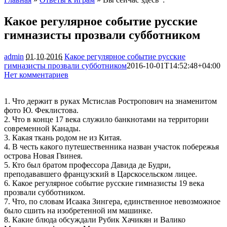
Какое регулярное событие русские
гимназисты прозвали субботником
admin
01.10.2016
Какое регулярное событие русские
гимназисты прозвали субботником
2016-10-01T14:52:48+04:00
Нет комментариев
2182
1. Что держит в руках Мстислав Ростропович на знаменитом
фото Ю. Феклистова.
2. Что в конце 17 века служило банкнотами на территории
современной Канады.
3. Какая ткань родом не из Китая.
4. В честь какого путешественника назван участок побережья
острова Новая Гвинея.
5. Кто был братом профессора Давида де Будри,
преподававшего французский в Царскосельском лицее.
6. Какое регулярное событие русские гимназисты 19 века
прозвали субботником.
7. Что, по словам Исаака Зингера, единственное невозможное
было сшить на изобретенной им машинке.
8. Какие блюда обсуждали Рубик Хачикян и Валико