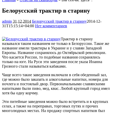
Белорусский трактир в старину
admin
31.12.2014
Белорусский трактир в старину
2014-12-
31T15:15:14+04:00
Нет комментариев
3576
Трактир в старину
назывался таким названием не только в Белоруссии. Такое же
название имели трактиры в Украине и у славян Западной
Европы. Название сохранялось до Октябрьской революции.
Что касается России, то подобные названия сохранялись
только на юге. На Руси эти заведения после указа Иоанна
Грозного стали называться кабаками.
Чаще всего такие заведения включали в себя обеденный зал,
где можно было заказать и алкогольные напитки, номера для
ночлега и постоялый двор. Первоначальными славянскими
напитками были пиво, мед, квас. Любой крупный город имел
хотя бы одну корчму.
Эти питейные заведения можно было встретить и в крупных
селах, а также на переправах, торговых путях и прочих
многолюдных местах. На продажу спиртных напитков был