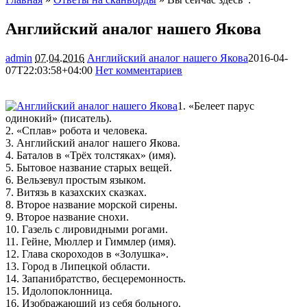
Английский аналог нашего Якова
admin
07.04.2016
Английский аналог нашего Якова
2016-04-
07T22:03:58+04:00
Нет комментариев
1523
1. «Белеет парус
одинокий» (писатель).
2. «Сплав» робота и человека.
3. Английский аналог нашего Якова.
4. Баталов в «Трёх толстяках» (имя).
5. Бытовое название
старых вещей.
6. Вельзевул простым языком.
7. Витязь в казахских сказках.
8. Второе название морской сирены.
9. Второе название снохи.
10. Газель с лировидными рогами.
11. Гейне, Мюллер и Гиммлер (имя).
12. Глава скороходов в «Золушка».
13. Город в Липецкой области.
14. Запанибратство, бесцеремонность.
15. Идолопоклонница.
16. Изображающий из себя больного.