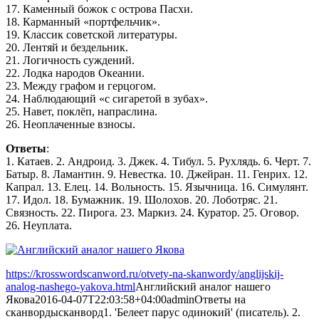
17. Каменный божок с острова Пасхи.
18. Карманный «портфельчик».
19. Классик советской литературы.
20. Лентяй и бездельник.
21. Логичность суждений.
22. Лодка народов Океании.
23. Между графом и герцогом.
24. Наблюдающий «с сигаретой в зубах».
25. Навет, поклёп, напраслина.
26. Неоплаченные взносы.
Ответы
:
1. Катаев. 2. Андроид. 3. Джек. 4. Тибул. 5. Рухлядь. 6. Черт. 7.
Батыр. 8. Ламантин. 9. Невестка. 10. Джейран. 11. Генрих. 12.
Капрал. 13. Елец. 14. Вольность. 15. Язычница. 16. Симулянт.
17. Идол. 18. Бумажник. 19. Шолохов. 20. Лоботряс. 21.
Связность. 22. Пирога. 23. Маркиз. 24. Куратор. 25. Оговор.
26. Неуплата.
https://krosswordscanword.ru/otvety-na-skanwordy/anglijskij-
analog-nashego-yakova.html
Английский аналог нашего
Якова
2016-04-07T22:03:58+04:00
admin
Ответы на
сканворды
сканворд
1. 'Белеет парус одинокий' (писатель). 2.