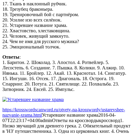
17. Ткань в наклонный рубчик.
18. Трезубец браконьера.
19. Тренировочный бой с партнёром.
20. Усилие изо всех силёнок.
21. Устаревшее название храма.
22. Хвастовство, хлестаковщина.
23. Человек, живущий замкнуто.
24. Чем не имя для русского мужика?
25. Эмоциональный толчок.
Ответы
:
1. Баритон. 2. Шоколад. 3. Апостол. 4. Ротвейлер. 5.
Лесостепь. 6. Создание. 7. Пышка. 8. Колики. 9. Алжир. 10.
Нянька. 11. Бройлер. 12. Акай. 13. Краснотал. 14. Сингапур.
15. Ингуши. 16. Отсек. 17. Диагональ. 18. Острога. 19.
Спарринг. 20. Потуга. 21. Святилище. 22. Похвальба. 23.
Затворник. 24. Евсей. 25. Импульс.
https://krosswordscanword.ru/otvety-na-krosswordy/ustarevshee-
nazvanie-xrama.html
Устаревшее название храма
2016-04-
07T22:23:17+04:00
admin
Ответы на кроссворды
кроссворд
1.
Низко звучащий для древнего грека. 2. Обязательный продукт
в 'НЗ' путешественника. 3. Одна из церковных книг. 4. Очень