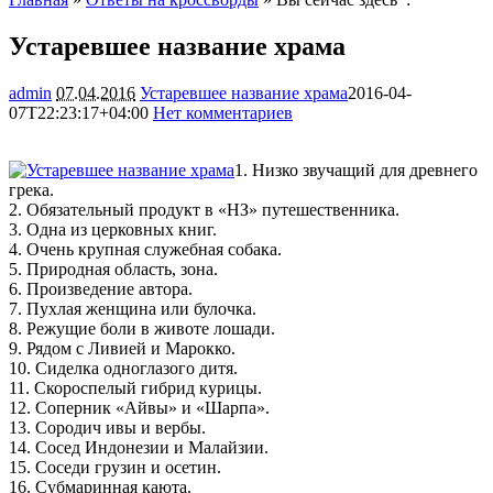
Устаревшее название храма
admin
07.04.2016
Устаревшее название храма
2016-04-
07T22:23:17+04:00
Нет комментариев
1763
1. Низко звучащий для древнего
грека.
2. Обязательный продукт в «НЗ» путешественника.
3. Одна из церковных книг.
4. Очень крупная служебная собака.
5. Природная область,
зона.
6. Произведение автора.
7. Пухлая женщина или булочка.
8. Режущие боли в животе лошади.
9. Рядом с Ливией и Марокко.
10. Сиделка одноглазого дитя.
11. Скороспелый гибрид курицы.
12. Соперник «Айвы» и «Шарпа».
13. Сородич ивы и вербы.
14. Сосед Индонезии и Малайзии.
15. Соседи грузин и осетин.
16. Субмаринная каюта.