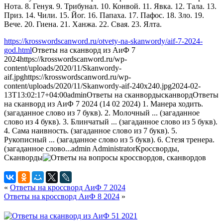
Нота. 8. Генуя. 9. Трибунал. 10. Конвой. 11. Явка. 12. Тала. 13.
Приз. 14. Чили. 15. Йог. 16. Папаха. 17. Пафос. 18. Зло. 19.
Вече. 20. Гиена. 21. Ханжа. 22. Свая. 23. Ялта.
https://krosswordscanword.ru/otvety-na-skanwordy/aif-7-2024-
god.html
Ответы на сканворд из АиФ 7
2024
https://krosswordscanword.ru/wp-
content/uploads/2020/11/Skanwordy-
aif.jpg
https://krosswordscanword.ru/wp-
content/uploads/2020/11/Skanwordy-aif-240x240.jpg
2024-02-
13T13:02:17+04:00
admin
Ответы на сканворды
сканворд
Ответы
на сканворд из АиФ 7 2024 (14 02 2024) 1. Манера ходить.
(загаданное слово из 7 букв). 2. Молочный ... (загаданное
слово из 4 букв). 3. Блинчатый ... (загаданное слово из 5 букв).
4. Сама наивность. (загаданное слово из 7 букв). 5.
Рукописный ... (загаданное слово из 5 букв). 6. Стезя тренера.
(загаданное слово...
admin
Administrator
Кроссворды,
Сканворды
«
Ответы на кроссворд АиФ 7 2024
Ответы на кроссворд АиФ 8 2024
»