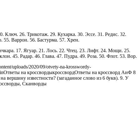
. Ключ. 26. Трикотаж. 29. Кухарка. 30. Эссе. 31. Редис. 32.
. 55. Варрон. 56. Бастурма. 57. Хрен.
чкара. 17. Ягуар. 21. Лось. 22. Чтец. 23. Лифт. 24. Мощи. 25.
н. 45. Радар. 46. Глава. 47. Пудра. 49. Роза. 50. Флот. 53. Вор.
ontent/uploads/2020/09/otvety-na-krosswordy-
in
Ответы на кроссворды
кроссворд
Ответы на кроссворд АиФ 8
на вершину известности? (загаданное слово из 6 букв). 9. У
оссворды, Сканворды