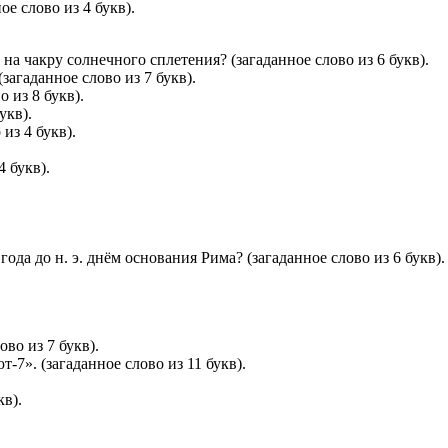
е слово из 4 букв).
.
на чакру солнечного сплетения? (загаданное слово из 6 букв).
загаданное слово из 7 букв).
о из 8 букв).
укв).
из 4 букв).
4 букв).
года до н. э. днём основания Рима? (загаданное слово из 6 букв).
ово из 7 букв).
-7». (загаданное слово из 11 букв).
кв).