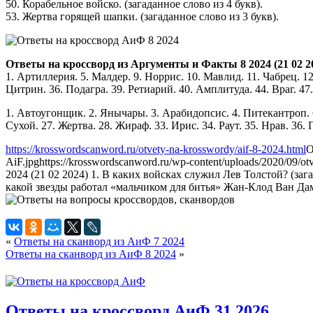
50. Корабельное войско. (загаданное слово из 4 букв).
53. Жертва горящей шапки. (загаданное слово из 3 букв).
Ответы на кроссворд из Аргументы и Факты 8 2024 (21 02 2
1. Артиллерия. 5. Малдер. 9. Норрис. 10. Мавлид. 11. Чабрец. 12.
Цитрин. 36. Подагра. 39. Ретиарий. 40. Амплитуда. 44. Враг. 47.
1. Автоугонщик. 2. Янычары. 3. Арабидопсис. 4. Питекантроп. 6. 
Сухой. 27. Жертва. 28. Жираф. 33. Ирис. 34. Раут. 35. Нрав. 36. 
https://krosswordscanword.ru/otvety-na-krosswordy/aif-8-2024.html
О
AiF.jpg
https://krosswordscanword.ru/wp-content/uploads/2020/09/o
2024 (21 02 2024) 1. В каких войсках служил Лев Толстой? (заг
какой звезды работал «мальчиком для битья» Жан-Клод Ван Дамм?
«
Ответы на сканворд из АиФ 7 2024
Ответы на сканворд из АиФ 8 2024
»
Ответы на кроссворд АиФ 31 2026