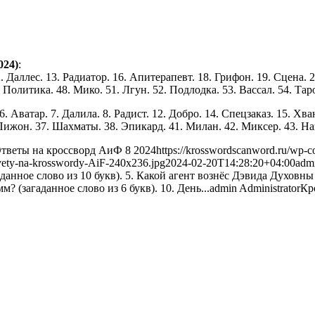
024)
:
 Даллес. 13. Радиатор. 16. Апитерапевт. 18. Грифон. 19. Сцена. 20
 Политика. 48. Мико. 51. Лгун. 52. Подлодка. 53. Вассал. 54. Таро
Аватар. 7. Далила. 8. Радист. 12. Добро. 14. Спецзаказ. 15. Хван
Пижон. 37. Шахматы. 38. Эпикард. 41. Милан. 42. Миксер. 43. Накло
тветы на кроссворд АиФ 8 2024
https://krosswordscanword.ru/wp-c
tvety-na-krosswordy-AiF-240x236.jpg
2024-02-20T14:28:20+04:00
adm
аданное слово из 10 букв). 5. Какой агент вознёс Дэвида Духовны 
 (загаданное слово из 6 букв). 10. День...
admin
Administrator
Кр