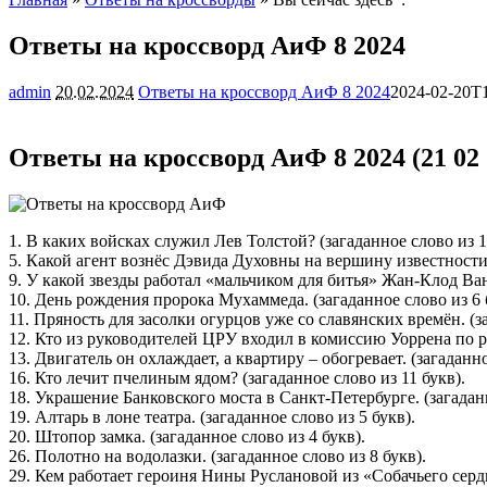
Ответы на кроссворд АиФ 8 2024
admin
20.02.2024
Ответы на кроссворд АиФ 8 2024
2024-02-20T1
Ответы на кроссворд АиФ 8 2024 (21 02 
1. В каких войсках служил Лев Толстой? (загаданное слово из 1
5. Какой агент вознёс Дэвида Духовны на вершину известности?
9. У какой звезды работал «мальчиком для битья» Жан-Клод Ван
10. День рождения пророка Мухаммеда. (загаданное слово из 6 
11. Пряность для засолки огурцов уже со славянских времён. (за
12. Кто из руководителей ЦРУ входил в комиссию Уоррена по р
13. Двигатель он охлаждает, а квартиру – обогревает. (загаданно
16. Кто лечит пчелиным ядом? (загаданное слово из 11 букв).
18. Украшение Банковского моста в Санкт-Петербурге. (загаданн
19. Алтарь в лоне театра. (загаданное слово из 5 букв).
20. Штопор замка. (загаданное слово из 4 букв).
26. Полотно на водолазки. (загаданное слово из 8 букв).
29. Кем работает героиня Нины Руслановой из «Собачьего сердц