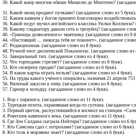
30. Какой жанр многим обязан Мишелю де Монтеню? (загаданно
31. Какой овощ продают пучками? (загаданное слово из 5 букв)
32. Каким камнем у йогов принято благотворно воздействовать 
36. Какой недуг мучил английского классика Уилки Коллинза? (
39. Какому гладиатору давали сеть и трезубец? (загаданное слов
40. «Границы дозволенного» маятнику. (загаданное слово из 9 б
44. «Настоящий … никогда тебя не покинет». (загаданное слово 
47. Редакционная. (загаданное слово из 8 букв).
48. Ручной енот диснеевской Покахонтас. (загаданное слово из 
51. Завиральный тип. (загаданное слово из 4 букв).
52. Что торпедами стреляет? (загаданное слово из 8 букв).
53. Кто сюзерену предан? (загаданное слово из 6 букв).
54. В какие карты играть нельзя? (загаданное слово из 4 букв).
55. На труды какого учёного опирались, назначая 21 апреля 753 
56. Вяленый закусон к пиву. (загаданное слово из 8 букв).
57. Гарнир к холодцу. (загаданное слово из 4 букв).
1. Вор с паркинга. (загаданное слово из 11 букв).
2. Турецкая пехота, охранявшая когда-то султана. (загаданное сл
3. Первый цветок, распустившийся в космосе на станции «Салют
4. Ровесник каменного века. (загаданное слово из 11 букв).
6. Где Зои Салдана сыграла Нейтири? (загаданное слово из 6 бу
7. Кто Самсона сдал с потрохами? (загаданное слово из 6 букв).
8. Кто толк в морзянке знает? (загаданное слово из 6 букв).