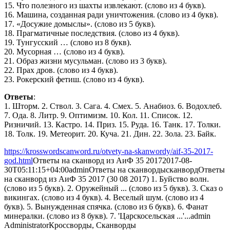
15. Что полезного из шахты извлекают. (слово из 4 букв).
16. Машина, созданная ради уничтожения. (слово из 4 букв).
17. «Досужие домыслы». (слово из 5 букв).
18. Прагматичные последствия. (слово из 4 букв).
19. Тунгусский … (слово из 8 букв).
20. Мусорная … (слово из 4 букв).
21. Образ жизни мусульман. (слово из 3 букв).
22. Прах дров. (слово из 4 букв).
23. Рокерский фетиш. (слово из 4 букв).
Ответы
:
1. Шторм. 2. Ствол. 3. Сага. 4. Смех. 5. Анабиоз. 6. Водохлеб.
7. Ода. 8. Литр. 9. Оптимизм. 10. Кол. 11. Список. 12.
Ризничий. 13. Кастро. 14. Приз. 15. Руда. 16. Танк. 17. Толки.
18. Толк. 19. Метеорит. 20. Куча. 21. Дин. 22. Зола. 23. Байк.
https://krosswordscanword.ru/otvety-na-skanwordy/aif-35-2017-
god.html
Ответы на сканворд из АиФ 35 2017
2017-08-
30T05:11:15+04:00
admin
Ответы на сканворды
сканворд
Ответы
на сканворд из АиФ 35 2017 (30 08 2017) 1. Буйство волн.
(слово из 5 букв). 2. Оружейный ... (слово из 5 букв). 3. Сказ о
викингах. (слово из 4 букв). 4. Веселый шум. (слово из 4
букв). 5. Вынужденная спячка. (слово из 6 букв). 6. Фанат
минералки. (слово из 8 букв). 7. 'Царскосельская ...'...
admin
Administrator
Кроссворды, Сканворды