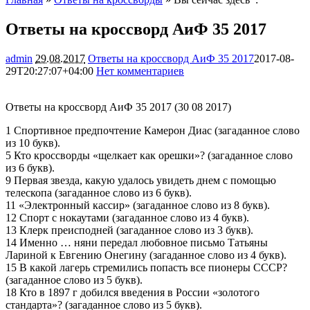
Ответы на кроссворд АиФ 35 2017
admin
29.08.2017
Ответы на кроссворд АиФ 35 2017
2017-08-
29T20:27:07+04:00
Нет комментариев
3241
Ответы на кроссворд АиФ 35 2017 (30 08 2017)
1 Спортивное предпочтение Камерон Диас (загаданное слово
из 10 букв).
5 Кто кроссворды «щелкает как орешки»? (загаданное слово
из 6 букв).
9 Первая звезда, какую удалось увидеть днем с помощью
телескопа (загаданное слово из 6 букв).
11 «Электронный кассир» (загаданное слово из 8 букв).
12 Спорт с нокаутами (загаданное слово из 4 букв).
13 Клерк преисподней (загаданное слово из 3 букв).
14 Именно … няни передал любовное письмо Татьяны
Лариной к Евгению Онегину (загаданное слово из 4 букв).
15 В какой лагерь стремились попасть все пионеры СССР?
(загаданное слово из 5 букв).
18 Кто в 1897 г добился введения в России «золотого
стандарта»? (загаданное слово из 5 букв).