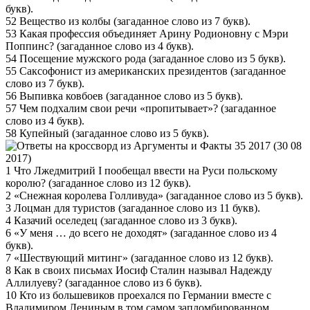
букв).
52 Вещество из колбы (загаданное слово из 7 букв).
53 Какая профессия объединяет Арину Родионовну с Мэри
Поппинс? (загаданное слово из 4 букв).
54 Посещение мужского рода (загаданное слово из 5 букв).
55 Саксофонист из американских президентов (загаданное
слово из 7 букв).
56 Выпивка ковбоев (загаданное слово из 5 букв).
57 Чем подхалим свои речи «пропитывает»? (загаданное
слово из 4 букв).
58 Купейный (загаданное слово из 5 букв).
1 Что Лжедмитрий I пообещал ввести на Руси польскому
королю? (загаданное слово из 12 букв).
2 «Снежная королева Голливуда» (загаданное слово из 5 букв).
3 Лоцман для туристов (загаданное слово из 11 букв).
4 Казачий оселедец (загаданное слово из 3 букв).
6 «У меня … до всего не доходят» (загаданное слово из 4
букв).
7 «Шествующий митинг» (загаданное слово из 12 букв).
8 Как в своих письмах Иосиф Сталин называл Надежду
Аллилуеву? (загаданное слово из 6 букв).
10 Кто из большевиков проехался по Германии вместе с
Владимиром Лениным в том самом запломбированном