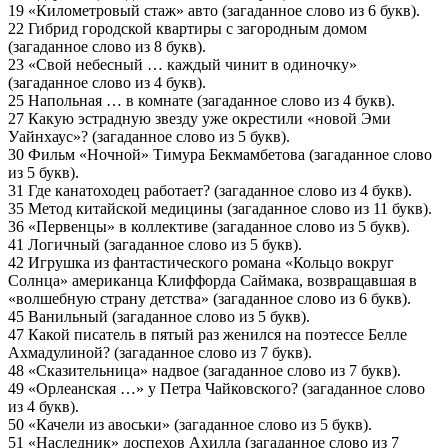
19 «Километровый стаж» авто (загаданное слово из 6 букв).
22 Гибрид городской квартиры с загородным домом
(загаданное слово из 8 букв).
23 «Свой небесный … каждый чинит в одиночку»
(загаданное слово из 4 букв).
25 Напольная … в комнате (загаданное слово из 4 букв).
27 Какую эстрадную звезду уже окрестили «новой Эми
Уайнхаус»? (загаданное слово из 5 букв).
30 Фильм «Ночной» Тимура Бекмамбетова (загаданное слово
из 5 букв).
31 Где канатоходец работает? (загаданное слово из 4 букв).
35 Метод китайской медицины (загаданное слово из 11 букв).
36 «Первенцы» в коллективе (загаданное слово из 5 букв).
41 Логичный (загаданное слово из 5 букв).
42 Игрушка из фантастического романа «Кольцо вокруг
Солнца» американца Клиффорда Саймака, возвращавшая в
«волшебную страну детства» (загаданное слово из 6 букв).
45 Ванильный (загаданное слово из 5 букв).
47 Какой писатель в пятый раз женился на поэтессе Белле
Ахмадулиной? (загаданное слово из 7 букв).
48 «Сказительница» надвое (загаданное слово из 7 букв).
49 «Орлеанская …» у Петра Чайковского? (загаданное слово
из 4 букв).
50 «Качели из авоськи» (загаданное слово из 5 букв).
51 «Наследник» доспехов Ахилла (загаданное слово из 7