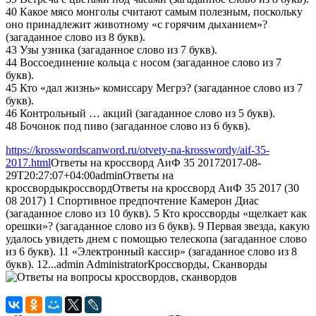
40 Какое мясо монголы считают самым полезным, поскольку
оно принадлежит животному «с горячим дыханием»?
(загаданное слово из 8 букв).
43 Узы узника (загаданное слово из 7 букв).
44 Воссоединение кольца с носом (загаданное слово из 7
букв).
45 Кто «дал жизнь» комиссару Мегрэ? (загаданное слово из 7
букв).
46 Контрольный … акций (загаданное слово из 5 букв).
48 Бочонок под пиво (загаданное слово из 6 букв).
https://krosswordscanword.ru/otvety-na-krosswordy/aif-35-
2017.html
Ответы на кроссворд АиФ 35 2017
2017-08-
29T20:27:07+04:00
admin
Ответы на
кроссворды
кроссворд
Ответы на кроссворд АиФ 35 2017 (30
08 2017) 1 Спортивное предпочтение Камерон Диас
(загаданное слово из 10 букв). 5 Кто кроссворды «щелкает как
орешки»? (загаданное слово из 6 букв). 9 Первая звезда, какую
удалось увидеть днем с помощью телескопа (загаданное слово
из 6 букв). 11 «Электронный кассир» (загаданное слово из 8
букв). 12...
admin
Administrator
Кроссворды, Сканворды