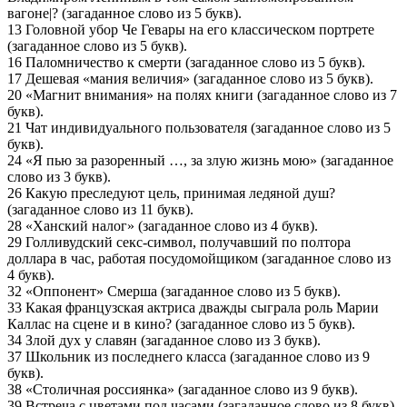
вагоне|? (загаданное слово из 5 букв).
13 Головной убор Че Гевары на его классическом портрете
(загаданное слово из 5 букв).
16 Паломничество к смерти (загаданное слово из 5 букв).
17 Дешевая «мания величия» (загаданное слово из 5 букв).
20 «Магнит внимания» на полях книги (загаданное слово из 7
букв).
21 Чат индивидуального пользователя (загаданное слово из 5
букв).
24 «Я пью за разоренный …, за злую жизнь мою» (загаданное
слово из 3 букв).
26 Какую преследуют цель, принимая ледяной душ?
(загаданное слово из 11 букв).
28 «Ханский налог» (загаданное слово из 4 букв).
29 Голливудский секс-символ, получавший по полтора
доллара в час, работая посудомойщиком (загаданное слово из
4 букв).
32 «Оппонент» Смерша (загаданное слово из 5 букв).
33 Какая французская актриса дважды сыграла роль Марии
Каллас на сцене и в кино? (загаданное слово из 5 букв).
34 Злой дух у славян (загаданное слово из 3 букв).
37 Школьник из последнего класса (загаданное слово из 9
букв).
38 «Столичная россиянка» (загаданное слово из 9 букв).
39 Встреча с цветами под часами (загаданное слово из 8 букв).