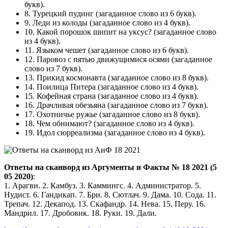
букв).
8.
Турецкий пудинг
(загаданное слово из 6 букв).
9.
Леди из колоды
(загаданное слово из 4 букв).
10.
Какой порошок шипит на уксус?
(загаданное слово
из 4 букв).
11.
Языком чешет
(загаданное слово из 6 букв).
12.
Паровоз с пятью движущимися осями
(загаданное
слово из 7 букв).
13.
Прикид космонавта
(загаданное слово из 8 букв).
14.
Поилица Питера
(загаданное слово из 4 букв).
15.
Кофейная страна
(загаданное слово из 4 букв).
16.
Драчливая обезьяна
(загаданное слово из 7 букв).
17.
Охотничье ружье
(загаданное слово из 8 букв).
18.
Чем обнимают?
(загаданное слово из 4 букв).
19.
Идол сюрреализма
(загаданное слово из 4 букв).
Ответы на сканворд из Аргументы и Факты № 18 2021 (5
05 2020)
:
1. Арагви. 2. Камбуз. 3. Каммингс. 4. Администратор. 5.
Нудист. 6. Гандикап. 7. Бри. 8. Сютлач. 9. Дама. 10. Сода. 11.
Трепач. 12. Декапод. 13. Скафандр. 14. Нева. 15. Перу. 16.
Мандрил. 17. Дробовик. 18. Руки. 19. Дали.