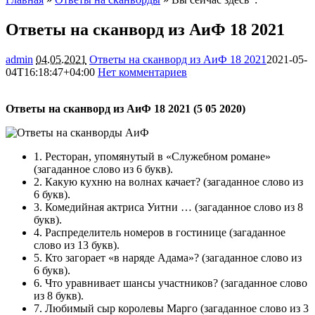
Ответы на сканворд из АиФ 18 2021
admin
04.05.2021
Ответы на сканворд из АиФ 18 2021
2021-05-
04T16:18:47+04:00
Нет комментариев
1115
Ответы на сканворд из АиФ 18 2021 (5 05 2020)
1.
Ресторан, упомянутый в «Служебном романе»
(загаданное слово из 6 букв).
2.
Какую кухню на волнах качает?
(загаданное слово из
6 букв).
3.
Комедийная актриса Уитни …
(загаданное слово из 8
букв).
4.
Распределитель номеров в гостинице
(загаданное
слово из 13 букв).
5.
Кто загорает «в наряде Адама»?
(загаданное слово из
6 букв).
6.
Что уравнивает шансы участников?
(загаданное слово
из 8 букв).
7.
Любимый сыр королевы Марго
(загаданное слово из 3