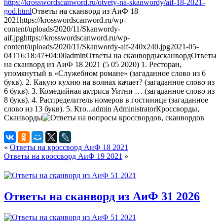
https://krosswordscanword.ru/otvety-na-skanwordy/aif-18-2021-
god.html
Ответы на сканворд из АиФ 18
2021
https://krosswordscanword.ru/wp-
content/uploads/2020/11/Skanwordy-
aif.jpg
https://krosswordscanword.ru/wp-
content/uploads/2020/11/Skanwordy-aif-240x240.jpg
2021-05-
04T16:18:47+04:00
admin
Ответы на сканворды
сканворд
Ответы
на сканворд из АиФ 18 2021 (5 05 2020) 1. Ресторан,
упомянутый в «Служебном романе» (загаданное слово из 6
букв). 2. Какую кухню на волнах качает? (загаданное слово из
6 букв). 3. Комедийная актриса Уитни … (загаданное слово из
8 букв). 4. Распределитель номеров в гостинице (загаданное
слово из 13 букв). 5. Кто...
admin
Administrator
Кроссворды,
Сканворды
«
Ответы на кроссворд АиФ 18 2021
Ответы на кроссворд АиФ 19 2021
»
Ответы на сканворд из АиФ 31 2026