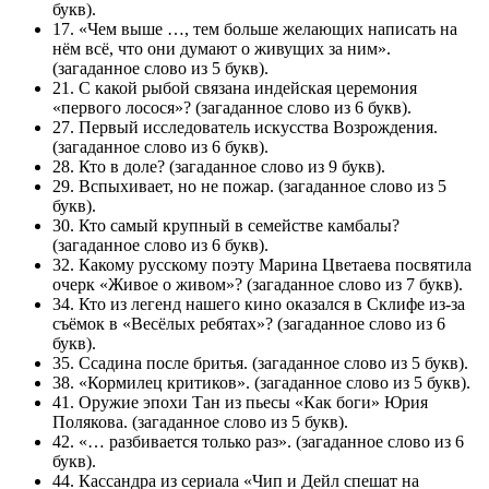
букв).
17. «Чем выше …, тем больше желающих написать на
нём всё, что они думают о живущих за ним».
(загаданное слово из 5 букв).
21. С какой рыбой связана индейская церемония
«первого лосося»? (загаданное слово из 6 букв).
27. Первый исследователь искусства Возрождения.
(загаданное слово из 6 букв).
28. Кто в доле? (загаданное слово из 9 букв).
29. Вспыхивает, но не пожар. (загаданное слово из 5
букв).
30. Кто самый крупный в семействе камбалы?
(загаданное слово из 6 букв).
32. Какому русскому поэту Марина Цветаева посвятила
очерк «Живое о живом»? (загаданное слово из 7 букв).
34. Кто из легенд нашего кино оказался в Склифе из-за
съёмок в «Весёлых ребятах»? (загаданное слово из 6
букв).
35. Ссадина после бритья. (загаданное слово из 5 букв).
38. «Кормилец критиков». (загаданное слово из 5 букв).
41. Оружие эпохи Тан из пьесы «Как боги» Юрия
Полякова. (загаданное слово из 5 букв).
42. «… разбивается только раз». (загаданное слово из 6
букв).
44. Кассандра из сериала «Чип и Дейл спешат на