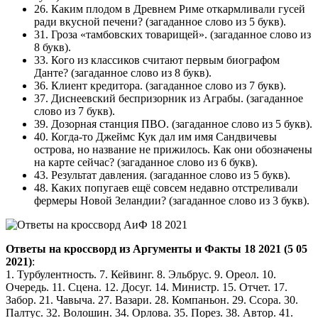
26. Каким плодом в Древнем Риме откармливали гусей
ради вкусной печени? (загаданное слово из 5 букв).
31. Гроза «тамбовских товарищей». (загаданное слово из
8 букв).
33. Кого из классиков считают первым биографом
Данте? (загаданное слово из 8 букв).
36. Клиент кредитора. (загаданное слово из 7 букв).
37. Диснеевский беспризорник из Аграбы. (загаданное
слово из 7 букв).
39. Дозорная станция ПВО. (загаданное слово из 5 букв).
40. Когда-то Джеймс Кук дал им имя Сандвичевы
острова, но название не прижилось. Как они обозначены
на карте сейчас? (загаданное слово из 6 букв).
43. Результат давления. (загаданное слово из 5 букв).
48. Каких попугаев ещё совсем недавно отстреливали
фермеры Новой Зеландии? (загаданное слово из 3 букв).
Ответы на кроссворд из Аргументы и Факты 18 2021 (5 05
2021)
:
1. Турбулентность. 7. Кейвинг. 8. Эльбрус. 9. Ореол. 10.
Очередь. 11. Сцена. 12. Досуг. 14. Министр. 15. Отчет. 17.
Забор. 21. Чавыча. 27. Вазари. 28. Компаньон. 29. Ссора. 30.
Палтус. 32. Волошин. 34. Орлова. 35. Порез. 38. Автор. 41.