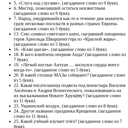
5. «Слуга над слугами». (загаданное слово из 9 букв).
6. Мистер, пожелавший остаться неизвестным.
(загаданное слово из 9 букв).
7. Народ, умудрившийся как-то в течение дня захватить
сразу несколько посольств в разных странах Европы.
(загаданное слово из 5 букв).
13. Секс-символ советского кино, сыгравший напарника
героя Арнольда Шварценеггера из «Красной жары».
(загаданное слово из 5 букв).
16. «Клан цыган». (загаданное слово из 5 букв).
18. В кого влюблена оперная Аида? (загаданное слово из
7 букв).
19. «Лёгкой кистью Антуан … коснулся сердца моего
когда-то». (загаданное слово из 5 букв).
20. В какой столице МАЗы собирают? (загаданное слово
из 5 букв).
22. Какая писательница подвела под монастырь Василия
Аксёнова и Андрея Вознесенского, пожаловавшись на
их высказывания Никите Хрущёву? (загаданное слово
из 11 букв).
23. Украинский колдун. (загаданное слово из 8 букв).
24. Другое название праздника Крещения. (загаданное
слово из 11 букв).
25. Какой учёный изучает пчёл? (загаданное слово из 7
букв).