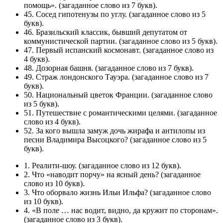
помощь». (загаданное слово из 7 букв).
45. Сосед гипотенузы по углу. (загаданное слово из 5
букв).
46. Бразильский классик, бывший депутатом от
коммунистической партии. (загаданное слово из 5 букв).
47. Первый испанский космонавт. (загаданное слово из
4 букв).
48. Дозорная башня. (загаданное слово из 7 букв).
49. Страж лондонского Тауэра. (загаданное слово из 7
букв).
50. Национальный цветок Франции. (загаданное слово
из 5 букв).
51. Путешествие с романтическими целями. (загаданное
слово из 4 букв).
52. За кого вышла замуж дочь жирафа и антилопы из
песни Владимира Высоцкого? (загаданное слово из 5
букв).
1. Реалити-шоу. (загаданное слово из 12 букв).
2. Что «наводит порчу» на ясный день? (загаданное
слово из 10 букв).
3. Что оборвало жизнь Ильи Ильфа? (загаданное слово
из 10 букв).
4. «В поле … нас водит, видно, да кружит по сторонам».
(загаданное слово из 3 букв).