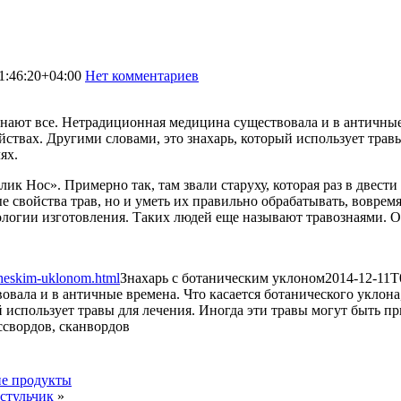
1:46:20+04:00
Нет комментариев
1392
 знают все. Нетрадиционная медицина существовала и в античные 
ойствах. Другими словами, это знахарь, который использует трав
ях.
к Нос». Примерно так, там звали старуху, которая раз в двести
 свойства трав, но и уметь их правильно обрабатывать, вовремя 
ологии изготовления. Таких людей еще называют травознаями. От
cheskim-uklonom.html
Знахарь с ботаническим уклоном
2014-12-11T
вала и в античные времена. Что касается ботанического уклона, 
 использует травы для лечения. Иногда эти травы могут быть при
ие продукты
 стульчик
»