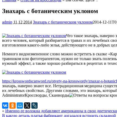
Знахарь с ботаническим уклоном
admin
11.12.2014
Знахарь с ботаническим уклоном
2014-12-11T0
Что такое знахарь, наверно
всего человек, который разбирается в травах и их лечебных св
изготовления какого-либо зелья, действующего не в добрых цел
Немного видоизмененное слово можно встретить в сказке «Карли
травником или фитотерапевтом, нужно не только знать полезные
нужный эффект, а также хорошо разбираться в рецептах и техн
https://krosswordscanword.ru/otvety-na-krosswordy/znaxar-s-botani
знахарь, наверно знают все. Нетрадиционная медицина существо
их лечебных свойствах. Другими словами, это знахарь, который
Administrator
Кроссворды, Сканворды
«
Именно ее волокна добавляют американцы в свои диетическ
В какую деталь платья фабрикант догадался встроить складной