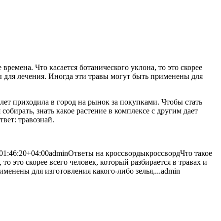
времена. Что касается ботанического уклона, то это скорее
ы для лечения. Иногда эти травы
могут быть применены для
 лет приходила в город на рынок за покупками. Чтобы стать
собирать, знать какое растение в комплексе с другим дает
вет: травознай.
01:46:20+04:00
admin
Ответы на кроссворды
кроссворд
Что такое
то это скорее всего человек, который разбирается в травах и
менены для изготовления какого-либо зелья,...
admin