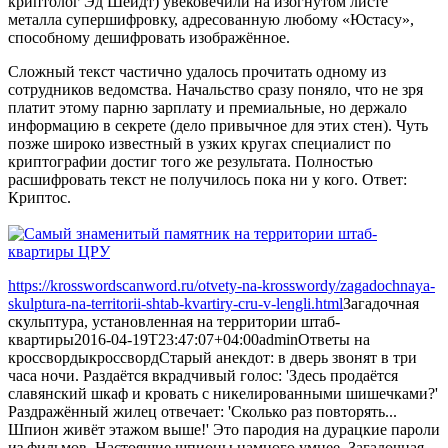
криптолог Эд Шейдт) увековечили на изогнутом листе
металла супершифровку, адресованную любому «Юстасу»,
способному дешифровать изображённое.
Сложный текст частично удалось прочитать одному из
сотрудников ведомства. Начальство сразу поняло, что не зря
платит этому парню зарплату и премиальные, но держало
информацию в секрете (дело привычное для этих стен). Чуть
позже широко известный в узких кругах специалист по
криптографии достиг того же результата. Полностью
расшифровать текст не получилось пока ни у кого. Ответ:
Криптос.
https://krosswordscanword.ru/otvety-na-krosswordy/zagadochnaya-
skulptura-na-territorii-shtab-kvartiry-cru-v-lengli.html
Загадочная
скульптура, установленная на территории штаб-
квартиры
2016-04-19T23:47:07+04:00
admin
Ответы на
кроссворды
кроссворд
Старый анекдот: в дверь звонят в три
часа ночи. Раздаётся вкрадчивый голос: 'Здесь продаётся
славянский шкаф и кровать с никелированными шишечками?'
Раздражённый жилец отвечает: 'Сколько раз повторять...
Шпион живёт этажом выше!' Это пародия на дурацкие пароли
из фильмов. Настоящие шпионы намного умнее. Загадочная