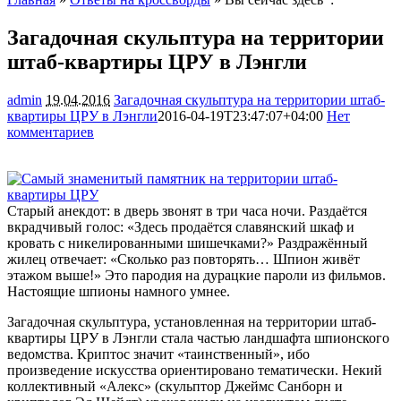
Загадочная скульптура на территории
штаб-квартиры ЦРУ в Лэнгли
admin
19.04.2016
Загадочная скульптура на территории штаб-
квартиры ЦРУ в Лэнгли
2016-04-19T23:47:07+04:00
Нет
комментариев
1665
Старый анекдот: в дверь звонят в три часа ночи. Раздаётся
вкрадчивый голос: «Здесь продаётся славянский шкаф и
кровать с никелированными шишечками?» Раздражённый
жилец отвечает: «Сколько раз повторять… Шпион живёт
этажом выше!» Это пародия на дурацкие пароли из фильмов.
Настоящие шпионы
намного умнее.
Загадочная скульптура, установленная на территории штаб-
квартиры ЦРУ в Лэнгли стала частью ландшафта шпионского
ведомства. Криптос значит «таинственный», ибо
произведение искусства ориентировано тематически. Некий
коллективный «Алекс» (скульптор Джеймс Санборн и