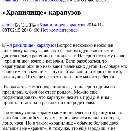
«Хранилище» карапузов
admin
08.11.2014
«Хранилище» карапузов
2014-11-
08T02:15:28+04:00
Нет комментариев
1873
Вопрос несколько необычен,
поскольку карапузы являются словом одушевленным и
длительному хранению не подлежат. Наверно поэтому слово
«хранилище» взято в кавычки. Если разобраться, то
карапузами обычно называют маленьких деток. В словаре это
слово имеет значение — пухлый малыш или коротконогий,
или жучок. Но чаще всего это название малого ребенка.
Что касается самого «хранилища», то наверно одним из
правильных, был бы ответ роддом. Можно еще
пофантазировать, что карапузы лежат в пруду. К ним
прилетают аисты и разносят их по родителям.
Поскольку слово карапуз можно перевести с французского,
как сблизившийся с пузом, то появляются варианты: пузо,
лоно, чрев. Но в таком «хранилище» обычно больше двух
малышей не «хранят». К тому же, это еще зародыш, а не