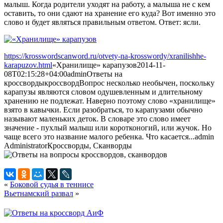
малыш. Когда родители уходят на работу, а малыша не с кем
оставить, то они сдают на хранение его куда? Вот именно это
слово и будет являться правильным ответом. Ответ: ясли.
https://krosswordscanword.ru/otvety-na-krosswordy/xranilishhe-
karapuzov.html
«Хранилище» карапузов
2014-11-
08T02:15:28+04:00
admin
Ответы на
кроссворды
кроссворд
Вопрос несколько необычен, поскольку
карапузы являются словом одушевленным и длительному
хранению не подлежат. Наверно поэтому слово «хранилище»
взято в кавычки. Если разобраться, то карапузами обычно
называют маленьких деток. В словаре это слово имеет
значение - пухлый малыш или коротконогий, или жучок. Но
чаще всего это название малого ребенка. Что касается...
admin
Administrator
Кроссворды, Сканворды
«
Боковой судья в теннисе
Вьетнамский развал
»